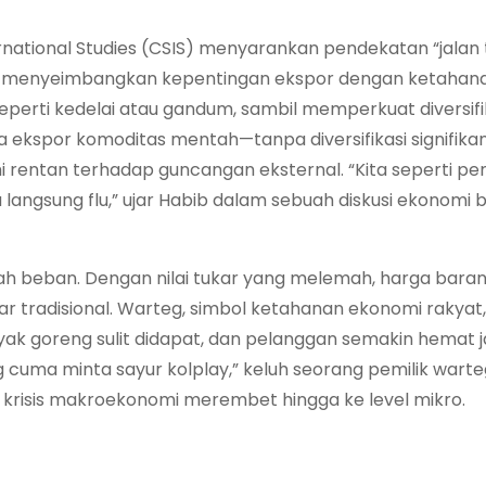
rnational Studies (CSIS) menyarankan pendekatan “jalan
bisa menyeimbangkan kepentingan ekspor dengan ketaha
seperti kedelai atau gandum, sambil memperkuat diversifik
 ekspor komoditas mentah—tanpa diversifikasi signifikan
rentan terhadap guncangan eksternal. “Kita seperti pen
a langsung flu,” ujar Habib dalam sebuah diskusi ekonomi
bah beban. Dengan nilai tukar yang melemah, harga bara
sar tradisional. Warteg, simbol ketahanan ekonomi rakyat, 
ak goreng sulit didapat, dan pelanggan semakin hemat ja
uma minta sayur kolplay,” keluh seorang pemilik warte
 krisis makroekonomi merembet hingga ke level mikro.