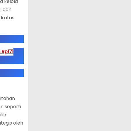
a kelola
i dan
di atas
 Rp171
intahan
n seperti
lih
ategis oleh