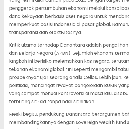
yang resmi diluncurkan pada 2025 dengan target meng
penggerak pertumbuhan ekonomi melalui konsolidasi
dana kekayaan berbasis aset negara untuk mendanai
memperkuat posisi Indonesia di pasar global. Namun
transparansi dan efektivitasnya.
Kritik utama terhadap Danantara adalah pengalih
dan Belanja Negara (APBN). Sejumlah ekonom, termas
langkah ini berisiko melemahkan kas negara, teruta
tekanan ekonomi global. “Ini seperti mengambil ta
prospeknya,” ujar seorang analis Celios. Lebih jauh
politisasi, mengingat riwayat pengelolaan BUMN yang k
yang sempat menuai kontroversi di masa lalu, diseb
terbuang sia-sia tanpa hasil signifikan.
Meski begitu, pendukung Danantara berargumen bahwa
membandingkannya dengan sovereign wealth fund sep