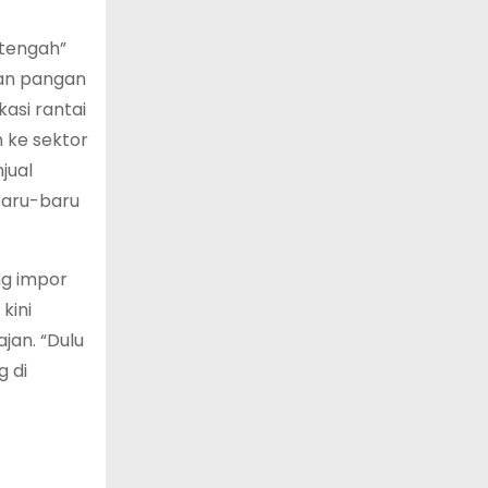
 tengah”
nan pangan
asi rantai
 ke sektor
jual
 baru-baru
ng impor
kini
jan. “Dulu
g di