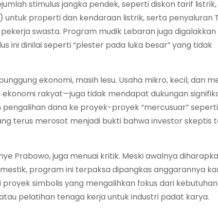
ah stimulus jangka pendek, seperti diskon tarif listrik,
untuk properti dan kendaraan listrik, serta penyaluran
n pekerja swasta. Program mudik Lebaran juga digalakkan
ini dinilai seperti “plester pada luka besar” yang tidak
punggung ekonomi, masih lesu. Usaha mikro, kecil, dan 
onomi rakyat—juga tidak mendapat dukungan signifikan
n pengalihan dana ke proyek-proyek “mercusuar” seperti
g terus merosot menjadi bukti bahwa investor skeptis 
anye Prabowo, juga menuai kritik. Meski awalnya diharapk
mestik, program ini terpaksa dipangkas anggarannya ka
proyek simbolis yang mengalihkan fokus dari kebutuhan
 atau pelatihan tenaga kerja untuk industri padat karya.