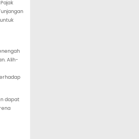
 Pajak
 Tunjangan
 untuk
menengah
. Alih-
terhadap
an dapat
rena