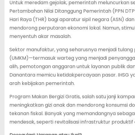
Untuk meredam gejolak, pemerintah meluncurkan sejuml
Pertambahan Nilai Ditanggung Pemerintah (PPN DTP) 
Hari Raya (THR) bagi aparatur sipil negara (ASN) da
mendorong perputaran ekonomi lokal. Namun, stimulus 
menyentuh akar masalah.
Sektor manufaktur, yang seharusnya menjadi tulang 
(UMKM)—termasuk warteg yang menjadi penyangga ek
alih, pemotongan anggaran untuk layanan publik da
Danantara memicu ketidakpercayaan pasar. IHSG yan
arah kebijakan pemerintah.
Program Makan Bergizi Gratis, salah satu janji kamp
meningkatkan gizi anak dan mendorong konsumsi do
tekanan fiskal. Banyak yang memandangnya sebagai 
mendesak, seperti revitalisasi infrastruktur produktif