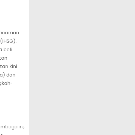
 ancaman
(IHSG),
 beli
tan
an kini
a) dan
ngkah-
mbaga ini,