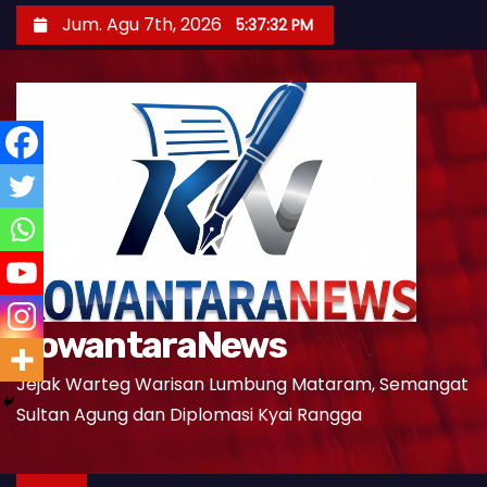
S
Jum. Agu 7th, 2026
5:37:33 PM
k
i
p
t
o
c
o
n
t
e
KowantaraNews
n
t
Jejak Warteg Warisan Lumbung Mataram, Semangat
Sultan Agung dan Diplomasi Kyai Rangga