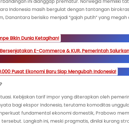
bandingan ini dianggap prematur. Norwegia memiliki tat
ara Indonesia masih bergulat dengan tantangan birokras
m, Danantara berisiko menjadi “gajah putih” yang megah 
pe Bikin Dunia Ketagihan!
 Bersenjatakan E-Commerce & KUR, Pemerintah Salurkan
.000 Pusat Ekonomi Baru Siap Mengubah Indonesia!
?
ituasi. Kebijakan tarif impor yang diterapkan oleh pemer
yata bagi ekspor Indonesia, terutama komoditas unggula
 memperkuat fundamental ekonomi domestik, Prabowo memi
rsebut. Langkah ini, meski pragmatis, dinilai kurang str