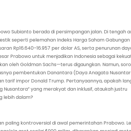
owo Subianto berada di persimpangan jalan. Di tengah
omestik seperti pelemahan Indeks Harga Saham Gabungan 
saran Rp16.640–16.957 per dolar AS, serta penurunan daya
i besar Prabowo untuk menjadikan Indonesia sebagai kekua
an oleh Goldman Sachs—terus digaungkan. Namun, sorot
ususnya pembentukan Danantara (Daya Anagata Nusantar
an tarif impor Donald Trump. Pertanyaannya, apakah la
Nusantara” yang merakyat dan inklusif, ataukah justru
 lebih dalam?
 paling kontroversial di awal pemerintahan Prabowo. Le