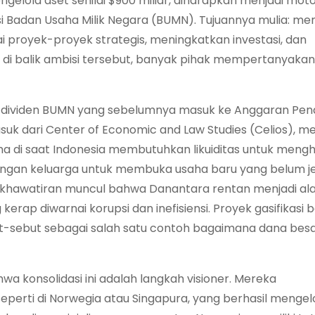
elola aset senilai $900 miliar, diharapkan menjadi mot
 Badan Usaha Milik Negara (BUMN). Tujuannya mulia: me
 proyek-proyek strategis, meningkatkan investasi, dan
, di balik ambisi tersebut, banyak pihak mempertanyakan
an dividen BUMN yang sebelumnya masuk ke Anggaran Pe
uk dari Center of Economic and Law Studies (Celios), m
ma di saat Indonesia membutuhkan likuiditas untuk meng
bungan keluarga untuk membuka usaha baru yang belum je
, kekhawatiran muncul bahwa Danantara rentan menjadi al
erap diwarnai korupsi dan inefisiensi. Proyek gasifikasi 
ut-sebut sebagai salah satu contoh bagaimana dana besa
 konsolidasi ini adalah langkah visioner. Mereka
erti di Norwegia atau Singapura, yang berhasil mengel