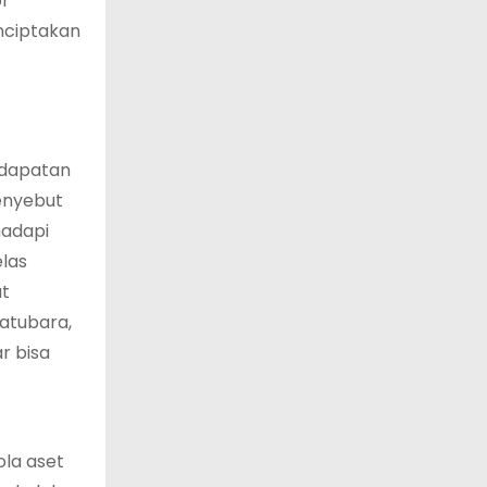
or
nciptakan
ndapatan
enyebut
hadapi
las
at
batubara,
r bisa
ola aset