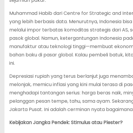
sejumlah pakar.
Muhammad Habib dari Centre for Strategic and Inte
yang lebih berbasis data. Menurutnya, Indonesia 
melalui impor terbatas komoditas strategis dari AS, 
pasok global. Namun, ketergantungan Indonesia pada
manufaktur atau teknologi tinggi—membuat ekonomi 
bahan baku di pasar global. Kalau pembeli batuk, kit
ini.
Depresiasi rupiah yang terus berlanjut juga menam
melonjak, memicu inflasi yang kini mulai terasa di pa
menghadapi tantangan serius: harga beras naik, miny
pelanggan pesan tempe, tahu, sama ayam. Sekarang c
Jakarta Pusat. Ini adalah cerminan nyata bagaimana
Kebijakan Jangka Pendek: Stimulus atau Plester?