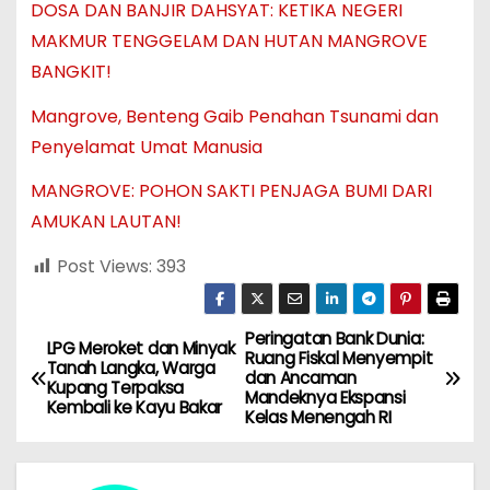
DOSA DAN BANJIR DAHSYAT: KETIKA NEGERI
MAKMUR TENGGELAM DAN HUTAN MANGROVE
BANGKIT!
Mangrove, Benteng Gaib Penahan Tsunami dan
Penyelamat Umat Manusia
MANGROVE: POHON SAKTI PENJAGA BUMI DARI
AMUKAN LAUTAN!
Post Views:
393
Peringatan Bank Dunia:
N
LPG Meroket dan Minyak
Ruang Fiskal Menyempit
Tanah Langka, Warga
dan Ancaman
a
Kupang Terpaksa
Mandeknya Ekspansi
Kembali ke Kayu Bakar
Kelas Menengah RI
v
i