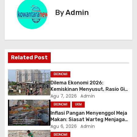
g
By
Admin
a
s
i
Related Post
p
o
EKONOMI
Dilema Ekonomi 2026:
s
Kemiskinan Menyusut, Rasio Gini
Mendorong Kesenjangan
Agu 7, 2026
Admin
EKONOMI
UKM
Inflasi Pangan Menyenggol Meja
Makan: Siasat Warteg Menjaga
Harga Tetap Terjangkau
Agu 6, 2026
Admin
EKONOMI