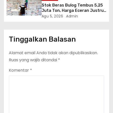
Stok Beras Bulog Tembus 5,25
Juta Ton, Harga Eceran Justru
Naik 7 Bulan Berturut-Turut
Agu 5, 2026
Admin
Tinggalkan Balasan
Alamat email Anda tidak akan dipublikasikan.
Ruas yang wajib ditandai
*
Komentar
*