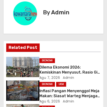
i
g
By
Admin
a
s
i
Related Post
p
o
EKONOMI
Dilema Ekonomi 2026:
s
Kemiskinan Menyusut, Rasio Gini
Mendorong Kesenjangan
Agu 7, 2026
Admin
EKONOMI
UKM
Inflasi Pangan Menyenggol Meja
Makan: Siasat Warteg Menjaga
Harga Tetap Terjangkau
Agu 6, 2026
Admin