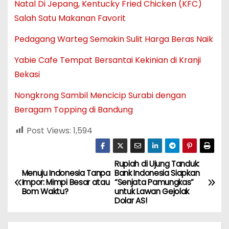
Natal Di Jepang, Kentucky Fried Chicken (KFC)
Salah Satu Makanan Favorit
Pedagang Warteg Semakin Sulit Harga Beras Naik
Yabie Cafe Tempat Bersantai Kekinian di Kranji
Bekasi
Nongkrong Sambil Mencicip Surabi dengan
Beragam Topping di Bandung
Post Views:
1,594
Rupiah di Ujung Tanduk:
N
Menuju Indonesia Tanpa
Bank Indonesia Siapkan
Impor: Mimpi Besar atau
“Senjata Pamungkas”
a
Bom Waktu?
untuk Lawan Gejolak
Dolar AS!
v