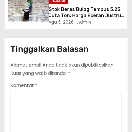
EKONOMI
Stok Beras Bulog Tembus 5,25
Juta Ton, Harga Eceran Justru
Naik 7 Bulan Berturut-Turut
Agu 5, 2026
Admin
Tinggalkan Balasan
Alamat email Anda tidak akan dipublikasikan.
Ruas yang wajib ditandai
*
Komentar
*