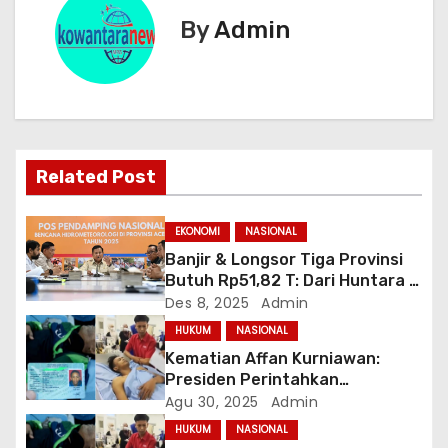
g
By
Admin
a
s
i
Related Post
p
o
EKONOMI
NASIONAL
Banjir & Longsor Tiga Provinsi
s
Butuh Rp51,82 T: Dari Huntara 6
Bulan hingga Relokasi
Des 8, 2025
Admin
Permanen
HUKUM
NASIONAL
Kematian Affan Kurniawan:
Presiden Perintahkan
Pengusutan, Protes Publik
Agu 30, 2025
Admin
Meluas
HUKUM
NASIONAL