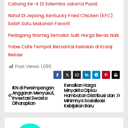
Cabang Ke-4 Di Salemba Jakarta Pusat
Natal Di Jepang, Kentucky Fried Chicken (KFC)
Salah Satu Makanan Favorit
Pedagang Warteg Semakin Sulit Harga Beras Naik
Yabie Cafe Tempat Bersantai Kekinian di Kranji
Bekasi
Post Views:
1,095
Kenaikan Harga
N
IKN di Persimpangan:
Minyakita Dipicu
Anggaran Menyusut,
Hambatan Distribusi dan
a
Investasi Swasta
Minimnya Sosialisasi
Diharapkan
Kebijakan Baru
v
i