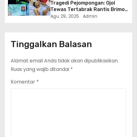
Tragedi Pejompongan: Ojol
Tewas Tertabrak Rantis Brimob
di Tengah Unjuk Rasa Buruh
Agu 29, 2025
Admin
Tinggalkan Balasan
Alamat email Anda tidak akan dipublikasikan.
Ruas yang wajib ditandai
*
Komentar
*