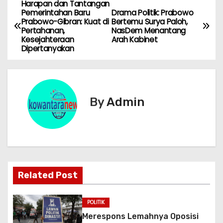
Harapan dan Tantangan
N
Pemerintahan Baru
Drama Politik: Prabowo
Prabowo-Gibran: Kuat di
Bertemu Surya Paloh,
a
Pertahanan,
NasDem Menantang
Kesejahteraan
Arah Kabinet
v
Dipertanyakan
i
g
By
Admin
a
s
i
p
Related Post
o
POLITIK
s
Merespons Lemahnya Oposisi