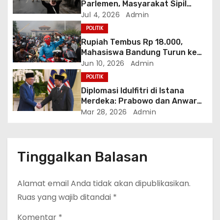
Parlemen, Masyarakat Sipil
Bentuk “Kabinet Bayangan”
Jul 4, 2026
Admin
POLITIK
Rupiah Tembus Rp 18.000,
Mahasiswa Bandung Turun ke
Jalan Tuntut Reformasi
Jun 10, 2026
Admin
Ekonomi Total
POLITIK
Diplomasi Idulfitri di Istana
Merdeka: Prabowo dan Anwar
Ibrahim Bahas Solusi Damai
Mar 28, 2026
Admin
Krisis Asia Barat
Tinggalkan Balasan
Alamat email Anda tidak akan dipublikasikan.
Ruas yang wajib ditandai
*
Komentar
*