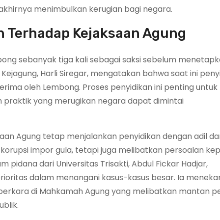
 akhirnya menimbulkan kerugian bagi negara.
n Terhadap Kejaksaan Agung
ng sebanyak tiga kali sebagai saksi sebelum menetap
ejagung, Harli Siregar, mengatakan bahwa saat ini peny
terima oleh Lembong. Proses penyidikan ini penting untuk
praktik yang merugikan negara dapat dimintai
ksaan Agung tetap menjalankan penyidikan dengan adil da
korupsi impor gula, tetapi juga melibatkan persoalan k
dana dari Universitas Trisakti, Abdul Fickar Hadjar,
rioritas dalam menangani kasus-kasus besar. Ia menek
 perkara di Mahkamah Agung yang melibatkan mantan p
blik.