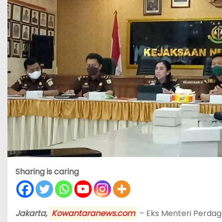
Sharing is caring
Jakarta,
Kowantaranews.com
– Eks Menteri Perda