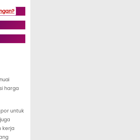
angan?
nuai
si harga
mpor untuk
juga
 kerja
yang