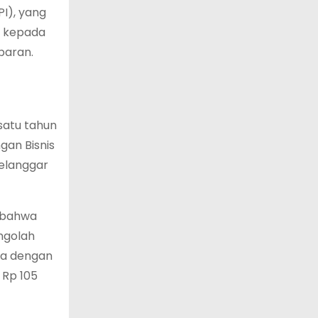
PI), yang
n kepada
paran.
satu tahun
gan Bisnis
melanggar
n bahwa
ngolah
ama dengan
 Rp 105