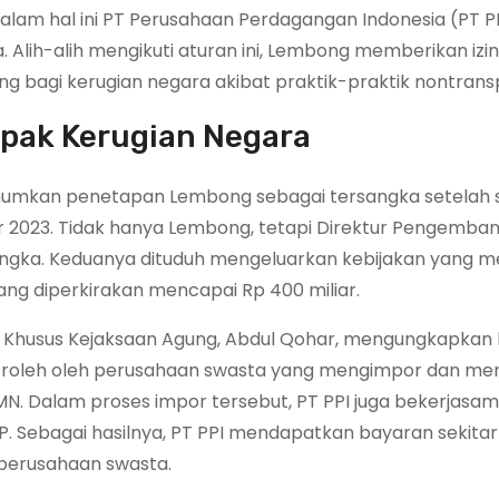
dalam hal ini PT Perusahaan Perdagangan Indonesia (PT P
. Alih-alih mengikuti aturan ini, Lembong memberikan izi
 bagi kerugian negara akibat praktik-praktik nontrans
pak Kerugian Negara
mumkan penetapan Lembong sebagai tersangka setelah 
er 2023. Tidak hanya Lembong, tetapi Direktur Pengemban
ersangka. Keduanya dituduh mengeluarkan kebijakan yang 
g diperkirakan mencapai Rp 400 miliar.
na Khusus Kejaksaan Agung, Abdul Qohar, mengungkapka
iperoleh oleh perusahaan swasta yang mengimpor dan me
UMN. Dalam proses impor tersebut, PT PPI juga bekerjas
P. Sebagai hasilnya, PT PPI mendapatkan bayaran sekitar
 perusahaan swasta.