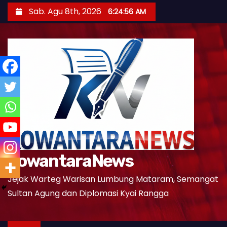
S
Sab. Agu 8th, 2026
6:24:57 AM
k
i
p
t
o
c
o
n
t
e
KowantaraNews
n
t
Jejak Warteg Warisan Lumbung Mataram, Semangat
Sultan Agung dan Diplomasi Kyai Rangga