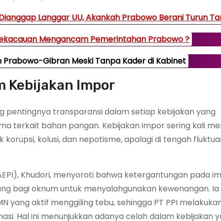
 Dianggap Langgar UU, Akankah Prabowo Berani Turun T
, Kekacauan Mengancam Pemerintahan Prabowo ?
 Prabowo-Gibran Meski Tanpa Kader di Kabinet
m Kebijakan Impor
ng pentingnya transparansi dalam setiap kebijakan yang
a terkait bahan pangan. Kebijakan impor sering kali me
korupsi, kolusi, dan nepotisme, apalagi di tengah fluktua
a (AEPI), Khudori, menyoroti bahwa ketergantungan pada i
ang bagi oknum untuk menyalahgunakan kewenangan. Ia 
N yang aktif menggiling tebu, sehingga PT PPI melakukan
si. Hal ini menunjukkan adanya celah dalam kebijakan 