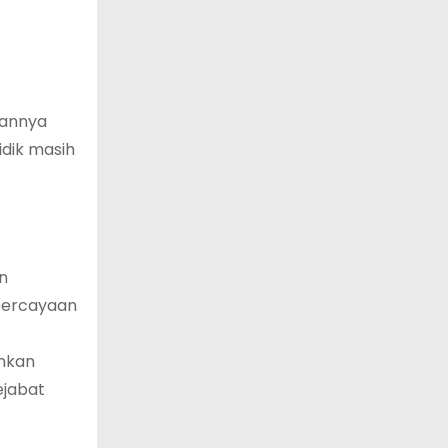
kannya
idik masih
n
epercayaan
ankan
ejabat