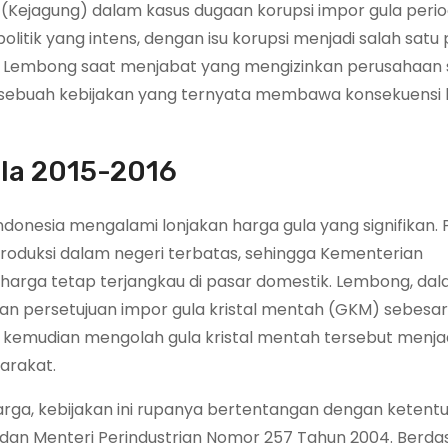
(Kejagung) dalam kasus dugaan korupsi impor gula perio
olitik yang intens, dengan isu korupsi menjadi salah satu
kan Lembong saat menjabat yang mengizinkan perusahaan
l, sebuah kebijakan yang ternyata membawa konsekuensi
ula 2015-2016
donesia mengalami lonjakan harga gula yang signifikan. 
produksi dalam negeri terbatas, sehingga Kementerian
arga tetap terjangkau di pasar domestik. Lembong, da
an persetujuan impor gula kristal mentah (GKM) sebesar
 kemudian mengolah gula kristal mentah tersebut menjad
arakat.
i harga, kebijakan ini rupanya bertentangan dengan keten
 dan Menteri Perindustrian Nomor 257 Tahun 2004. Berda