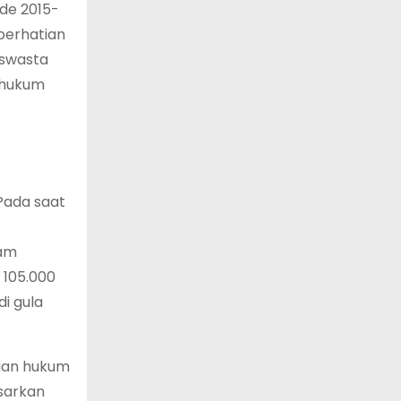
de 2015-
 perhatian
 swasta
 hukum
Pada saat
lam
 105.000
i gula
tuan hukum
sarkan