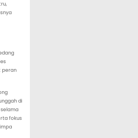
ru,
usnya
sedang
ies
 peran
ong
unggah di
 selama
rta fokus
nimpa