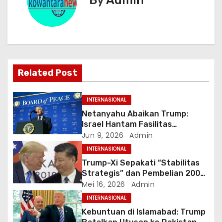
g
By
Admin
a
s
i
Related Post
p
o
INTERNASIONAL
Netanyahu Abaikan Trump:
s
Israel Hantam Fasilitas
Petrokimia Iran di Hari ke-100
Jun 9, 2026
Admin
Perang
INTERNASIONAL
Trump-Xi Sepakati “Stabilitas
Strategis” dan Pembelian 200
Pesawat Boeing dalam
Mei 16, 2026
Admin
Kunjungan Bersejarah di Beijing
INTERNASIONAL
Kebuntuan di Islamabad: Trump