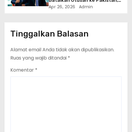
Batalkan Utusan ke Pakistan,
Klaim Terima Proposal Baru dari
Apr 26, 2026
Admin
Iran dalam 10 Menit
Tinggalkan Balasan
Alamat email Anda tidak akan dipublikasikan.
Ruas yang wajib ditandai
*
Komentar
*