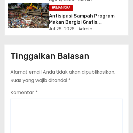
Lokal
HUMANIORA
Antisipasi Sampah Program
Makan Bergizi Gratis,
Kementerian LH Gandeng ITS
Jul 28, 2026
Admin
Terapkan Komposter Kilat
Tinggalkan Balasan
Alamat email Anda tidak akan dipublikasikan.
Ruas yang wajib ditandai
*
Komentar
*