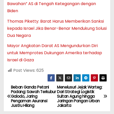
Bawahan” AS di Tengah Ketegangan dengan
Biden
Thomas Piketty: Barat Harus Memberikan Sanksi
kepada Israel Jika Benar-Benar Mendukung Solusi
Dua Negara
Mayor Angkatan Darat AS Mengundurkan Diri
untuk Memprotes Dukungan Amerika terhadap
Israel di Gaza
Post Views:
625
Beban Ganda Petani
Menelusuri Jejak Warteg:
N
Padang: Sawah Terkubur
Dari Strategi Logistik
Galodo, Jaring
Sultan Agung hingga
a
Pengaman Asuransi
Jaringan Pangan Urban
Justru Hilang
Jakarta
v