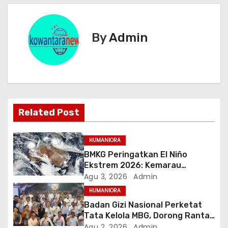
i
g
By
Admin
a
s
i
Related Post
p
o
HUMANIORA
BMKG Peringatkan El Niño
s
Ekstrem 2026: Kemarau
Panjang Berpeluang 98 Persen
Agu 3, 2026
Admin
hingga Awal 2027
HUMANIORA
Badan Gizi Nasional Perketat
Tata Kelola MBG, Dorong Rantai
Pasok Pangan Berbasis Petani
Agu 2, 2026
Admin