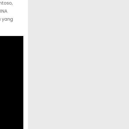
ntoso,
BINA
a yang