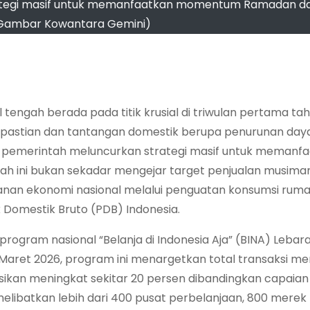
rategi masif untuk memanfaatkan momentum Ramadan dan 
 (Gambar Kowantara Gemini)
l tengah berada pada titik krusial di triwulan pertama ta
kpastian dan tantangan domestik berupa penurunan daya 
ma pemerintah meluncurkan strategi masif untuk memanf
kah ini bukan sekadar mengejar target penjualan musiman
hanan ekonomi nasional melalui penguatan konsumsi rum
omestik Bruto (PDB) Indonesia.
 program nasional “Belanja di Indonesia Aja” (BINA) Lebar
0 Maret 2026, program ini menargetkan total transaksi m
ksikan meningkat sekitar 20 persen dibandingkan capaian
melibatkan lebih dari 400 pusat perbelanjaan, 800 merek 