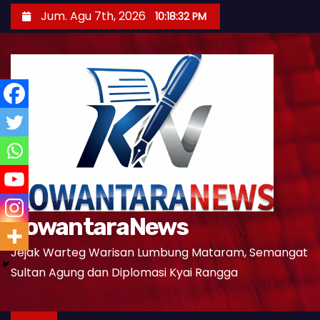
S
Jum. Agu 7th, 2026
10:18:34 PM
k
i
p
t
o
c
o
n
t
e
KowantaraNews
n
t
Jejak Warteg Warisan Lumbung Mataram, Semangat
Sultan Agung dan Diplomasi Kyai Rangga