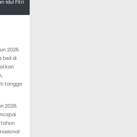
Idul Fitri
hun 2026.
beli di
aatkan
,
ah tangga
an 2026.
encapai
 tahun
nasional