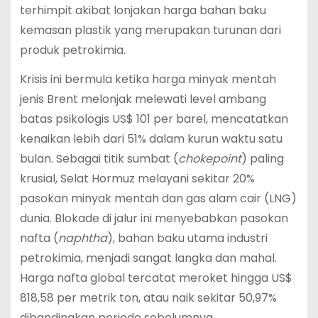
terhimpit akibat lonjakan harga bahan baku
kemasan plastik yang merupakan turunan dari
produk petrokimia.
Krisis ini bermula ketika harga minyak mentah
jenis Brent melonjak melewati level ambang
batas psikologis US$ 101 per barel, mencatatkan
kenaikan lebih dari 51% dalam kurun waktu satu
bulan.
Sebagai titik sumbat (
chokepoint
) paling
krusial, Selat Hormuz melayani sekitar 20%
pasokan minyak mentah dan gas alam cair (LNG)
dunia.
Blokade di jalur ini menyebabkan pasokan
nafta (
naphtha
), bahan baku utama industri
petrokimia, menjadi sangat langka dan mahal.
Harga nafta global tercatat meroket hingga US$
818,58 per metrik ton, atau naik sekitar 50,97%
dibandingkan periode sebelumnya.