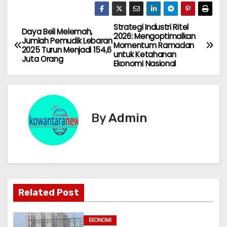
Strategi Industri Ritel
N
Daya Beli Melemah,
2026: Mengoptimalkan
Jumlah Pemudik Lebaran
Momentum Ramadan
a
2025 Turun Menjadi 154,6
untuk Ketahanan
Juta Orang
Ekonomi Nasional
v
i
g
By
Admin
a
s
i
Related Post
p
o
EKONOMI