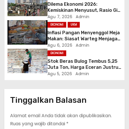
Dilema Ekonomi 2026:
s
Kemiskinan Menyusut, Rasio Gini
Mendorong Kesenjangan
Agu 7, 2026
Admin
EKONOMI
UKM
Inflasi Pangan Menyenggol Meja
Makan: Siasat Warteg Menjaga
Harga Tetap Terjangkau
Agu 6, 2026
Admin
EKONOMI
Stok Beras Bulog Tembus 5,25
Juta Ton, Harga Eceran Justru
Naik 7 Bulan Berturut-Turut
Agu 5, 2026
Admin
Tinggalkan Balasan
Alamat email Anda tidak akan dipublikasikan.
Ruas yang wajib ditandai
*