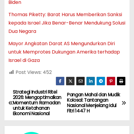
Biden
Thomas Piketty: Barat Harus Memberikan Sanksi
kepada Israel Jika Benar-Benar Mendukung Solusi
Dua Negara
Mayor Angkatan Darat AS Mengundurkan Diri
untuk Memprotes Dukungan Amerika terhadap
Israel di Gaza
Post Views:
452
Strategi Industri Ritel
N
Pangan Mahal dan Mudik
2026: Mengoptimalkan
Kolosal: Tantangan
Momentum Ramadan
a
Nasional Menjelang Idul
untuk Ketahanan
Fitri 1447 H
Ekonomi Nasional
v
i