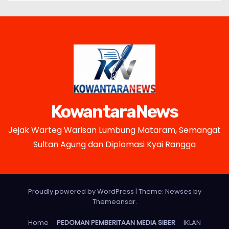
KowantaraNews
Jejak Warteg Warisan Lumbung Mataram, Semangat
Sultan Agung dan Diplomasi Kyai Rangga
Proudly powered by WordPress
|
Theme: Newses by
Themeansar
.
Home
PEDOMAN PEMBERITAAN MEDIA SIBER
IKLAN