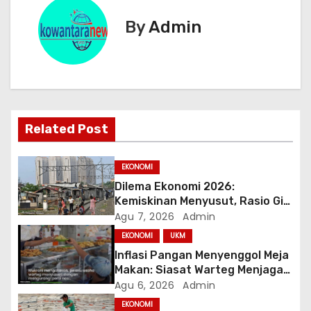
g
By
Admin
a
s
i
Related Post
p
o
EKONOMI
Dilema Ekonomi 2026:
s
Kemiskinan Menyusut, Rasio Gini
Mendorong Kesenjangan
Agu 7, 2026
Admin
EKONOMI
UKM
Inflasi Pangan Menyenggol Meja
Makan: Siasat Warteg Menjaga
Harga Tetap Terjangkau
Agu 6, 2026
Admin
EKONOMI