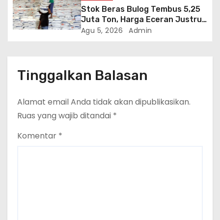
Stok Beras Bulog Tembus 5,25
Juta Ton, Harga Eceran Justru
Naik 7 Bulan Berturut-Turut
Agu 5, 2026
Admin
Tinggalkan Balasan
Alamat email Anda tidak akan dipublikasikan.
Ruas yang wajib ditandai
*
Komentar
*