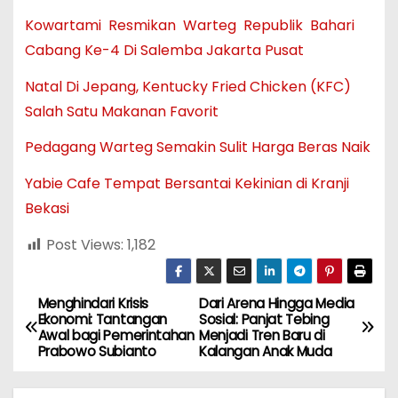
Kowartami Resmikan Warteg Republik Bahari
Cabang Ke-4 Di Salemba Jakarta Pusat
Natal Di Jepang, Kentucky Fried Chicken (KFC)
Salah Satu Makanan Favorit
Pedagang Warteg Semakin Sulit Harga Beras Naik
Yabie Cafe Tempat Bersantai Kekinian di Kranji
Bekasi
Post Views:
1,182
Menghindari Krisis
Dari Arena Hingga Media
N
Ekonomi: Tantangan
Sosial: Panjat Tebing
Awal bagi Pemerintahan
Menjadi Tren Baru di
a
Prabowo Subianto
Kalangan Anak Muda
v