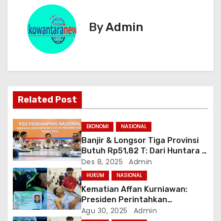
i
By
Admin
g
a
s
i
Related Post
p
EKONOMI
NASIONAL
o
Banjir & Longsor Tiga Provinsi
Butuh Rp51,82 T: Dari Huntara 6
s
Bulan hingga Relokasi
Des 8, 2025
Admin
Permanen
HUKUM
NASIONAL
Kematian Affan Kurniawan:
Presiden Perintahkan
Pengusutan, Protes Publik
Agu 30, 2025
Admin
Meluas