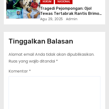
HUKUM
NASIONAL
Tragedi Pejompongan: Ojol
Tewas Tertabrak Rantis Brimob
di Tengah Unjuk Rasa Buruh
Agu 29, 2025
Admin
Tinggalkan Balasan
Alamat email Anda tidak akan dipublikasikan.
Ruas yang wajib ditandai
*
Komentar
*