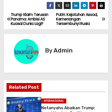
Trump Klaim Terusan
Putin: Kejatuhan Assad,
N
Panama: Ambisi AS
Kemenangan
Kuasai Dunia Lagi?
Tersembunyi Rusia
a
v
i
By
Admin
g
a
s
Related Post
i
p
INTERNASIONAL
Netanyahu Abaikan Trump:
o