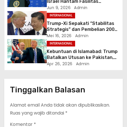
Israel Hantam Fasilitas
Petrokimia Iran di Hari ke-100
Jun 9, 2026
Admin
s
Perang
INTERNASIONAL
Trump-Xi Sepakati “Stabilitas
Strategis” dan Pembelian 200
Pesawat Boeing dalam
Mei 16, 2026
Admin
Kunjungan Bersejarah di Beijing
INTERNASIONAL
Kebuntuan di Islamabad: Trump
Batalkan Utusan ke Pakistan,
Klaim Terima Proposal Baru dari
Apr 26, 2026
Admin
Iran dalam 10 Menit
Tinggalkan Balasan
Alamat email Anda tidak akan dipublikasikan.
Ruas yang wajib ditandai
*
Komentar
*