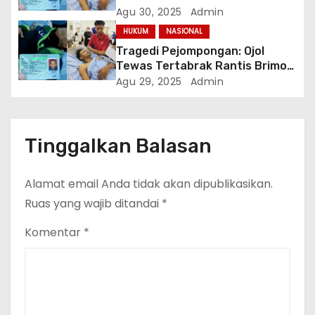
Pengusutan, Protes Publik
Agu 30, 2025
Admin
Meluas
HUKUM
NASIONAL
Tragedi Pejompongan: Ojol
Tewas Tertabrak Rantis Brimob
di Tengah Unjuk Rasa Buruh
Agu 29, 2025
Admin
Tinggalkan Balasan
Alamat email Anda tidak akan dipublikasikan.
Ruas yang wajib ditandai
*
Komentar
*