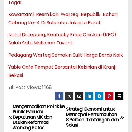
Tegal
Kowartami Resmikan Warteg Republik Bahari
Cabang Ke-4 Di Salemba Jakarta Pusat
Natal Di Jepang, Kentucky Fried Chicken (KFC)
Salah Satu Makanan Favorit
Pedagang Warteg Semakin Sulit Harga Beras Naik
Yabie Cafe Tempat Bersantai Kekinian di Kranji
Bekasi
Post Views:
1,168
Mengembalikan Politik ke
N
Strategi Ekonomi untuk
Publik: Evaluasi
Mencapai Pertumbuhan
Keputusan MK dan
a
8 Persen: Tantangan dan
Usulan Reformasi
Solusi
Ambang Batas