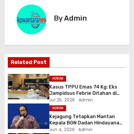
i
g
By
Admin
a
s
i
Related Post
p
o
HUKUM
Kasus TPPU Emas 74 Kg: Eks
s
Jampidsus Febrie Ditahan di
Rutan KPK, Kuntadi Dilantik Jadi
Jul 25, 2026
Admin
Jampidsus Baru
HUKUM
Kejagung Tetapkan Mantan
Kepala BGN Dadan Hindayana
dan Dua Wakilnya Sebagai
Jun 4, 2026
Admin