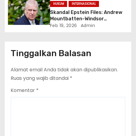
Tersangka Korupsi MBG
HUKUM
INTERNASIONAL
Skandal Epstein Files: Andrew
Mountbatten-Windsor
Ditangkap Atas Dugaan
Feb 19, 2026
Admin
Penyalahgunaan Wewenang di
Jabatan Publik
Tinggalkan Balasan
Alamat email Anda tidak akan dipublikasikan.
Ruas yang wajib ditandai
*
Komentar
*