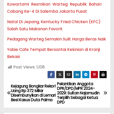
Kowartami Resmikan Warteg Republik Bahari
Cabang Ke-4 Di Salemba Jakarta Pusat
Natal Di Jepang, Kentucky Fried Chicken (KFC)
Salah Satu Makanan Favorit
Pedagang Warteg Semakin Sulit Harga Beras Naik
Yabie Cafe Tempat Bersantai Kekinian di Kranji
Bekasi
Post Views:
1,108
Pelantikan Anggota
N
Kejagung Bongkar Rekor!
DPR/DPD/MPR 2024-
Uang Rp 372 Miliar
2029: Sultan Najamudin
a
Disembunyikan di Lemari
Terpilih Sebagai Ketua
Besi Kasus Duta Palma
DPD
v