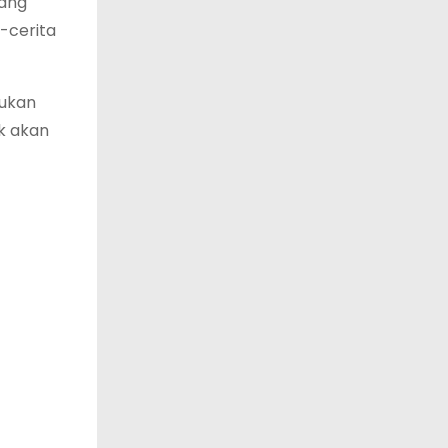
tang
-cerita
mukan
k akan