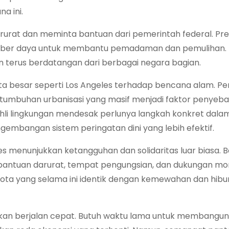
a ini.
urat dan meminta bantuan dari pemerintah federal. Pre
mber daya untuk membantu pemadaman dan pemulihan.
n terus berdatangan dari berbagai negara bagian.
ta besar seperti Los Angeles terhadap bencana alam. Pe
ertumbuhan urbanisasi yang masif menjadi faktor penyeb
 ahli lingkungan mendesak perlunya langkah konkret dalam
gembangan sistem peringatan dini yang lebih efektif.
s menunjukkan ketangguhan dan solidaritas luar biasa. 
bantuan darurat, tempat pengungsian, dan dukungan mor
a yang selama ini identik dengan kemewahan dan hibura
 akan berjalan cepat. Butuh waktu lama untuk membangu