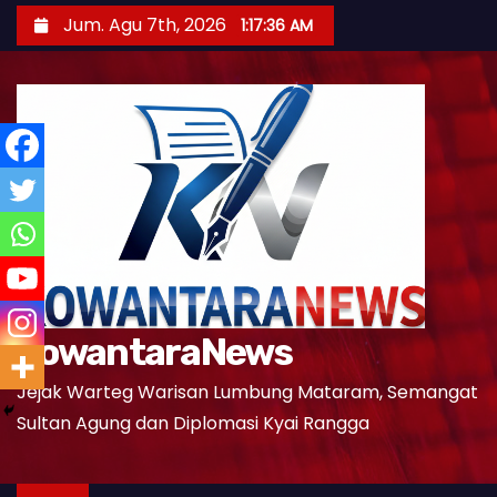
S
Jum. Agu 7th, 2026
1:17:37 AM
k
i
p
t
o
c
o
n
t
e
KowantaraNews
n
t
Jejak Warteg Warisan Lumbung Mataram, Semangat
Sultan Agung dan Diplomasi Kyai Rangga