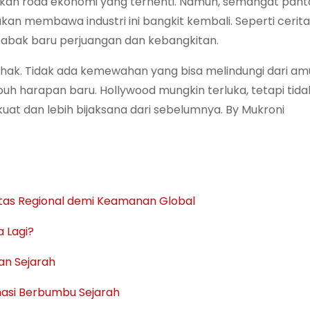
ihkan roda ekonomi yang terhenti. Namun, semangat pan
kan membawa industri ini bangkit kembali. Seperti cerita
s babak baru perjuangan dan kebangkitan.
pihak. Tidak ada kemewahan yang bisa melindungi dari a
uh harapan baru. Hollywood mungkin terluka, tetapi tida
kuat dan lebih bijaksana dari sebelumnya. By Mukroni
itas Regional demi Keamanan Global
 Lagi?
an Sejarah
omasi Berbumbu Sejarah