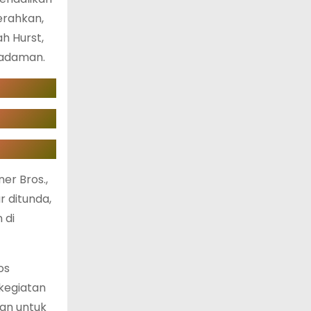
erahkan,
h Hurst,
madaman.
er Bros.,
r ditunda,
 di
os
kegiatan
kan untuk