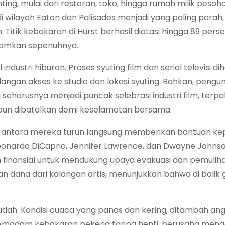
ng, mulai dari restoran, toko, hingga rumah milik pesoh
 wilayah Eaton dan Palisades menjadi yang paling parah
itik kebakaran di Hurst berhasil diatasi hingga 89 perse
adamkan sepenuhnya.
ustri hiburan. Proses syuting film dan serial televisi dih
hilangan akses ke studio dan lokasi syuting. Bahkan, pen
eharusnya menjadi puncak selebrasi industri film, terp
u pun dibatalkan demi keselamatan bersama.
k di antara mereka turun langsung memberikan bantuan k
eonardo DiCaprio, Jennifer Lawrence, dan Dwayne Johns
finansial untuk mendukung upaya evakuasi dan pemuliha
an dana dari kalangan artis, menunjukkan bahwa di balik
h. Kondisi cuaca yang panas dan kering, ditambah ang
madam kebakaran bekerja tanpa henti, berusaha meng