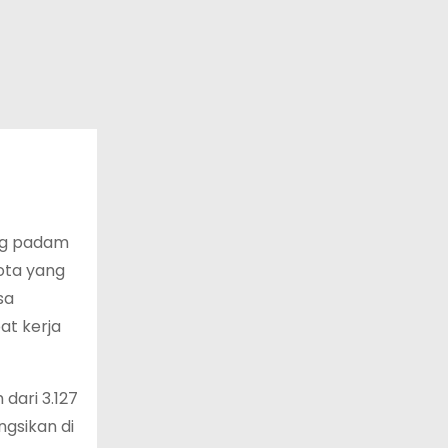
ung padam
ota yang
sa
at kerja
dari 3.127
ngsikan di