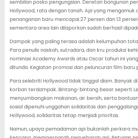
sembilan posko pengungsian. Deretan bangunan penti
Hollywood, rata dengan tanah. Api yang mengamuk di
penanganan baru mencapai 27 persen dan 13 persen. T
sementara area lain dilaporkan sudah berhasil dip
Dampak yang paling terasa adalah kelumpuhan total ind
Para penulis naskah, sutradara, dan kru produksi ke
nominasi Academy Awards atau Oscar tahun ini yang s
ditunda. Kegiatan promosi dan peluncuran film bar
Para selebriti Hollywood tidak tinggal diam. Banya
korban terdampak. Bintang-bintang besar seperti L
menyumbangkan makanan, air bersih, serta bantuan 
sosial dipenuhi unggahan solidaritas dan penggalang
Hollywood, solidaritas tetap menjadi prioritas.
Namun, upaya pemadaman api bukanlah perkara muda
kencang, memperparah penyebaran api. Petugas pe