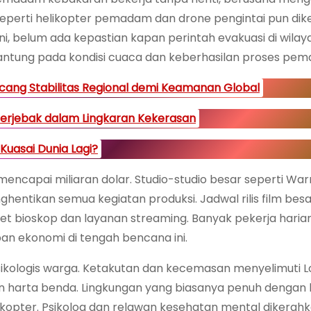
 seperti helikopter pemadam dan drone pengintai pun dik
i, belum ada kepastian kapan perintah evakuasi di wilaya
rgantung pada kondisi cuaca dan keberhasilan proses pe
ang Stabilitas Regional demi Keamanan Global
Terjebak dalam Lingkaran Kekerasan
uasai Dunia Lagi?
encapai miliaran dolar. Studio-studio besar seperti Warn
hentikan semua kegiatan produksi. Jadwal rilis film besa
t bioskop dan layanan streaming. Banyak pekerja harian
an ekonomi di tengah bencana ini.
sikologis warga. Ketakutan dan kecemasan menyelimuti L
n harta benda. Lingkungan yang biasanya penuh dengan 
 helikopter. Psikolog dan relawan kesehatan mental dikerah