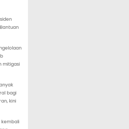
siden
 Bantuan
ngelolaan
ab
 mitigasi
Banyak
al bagi
n, kini
n kembali