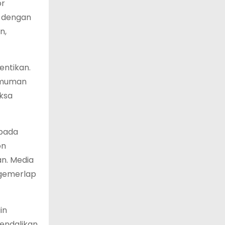
or
, dengan
n,
entikan.
gumuman
aksa
epada
on
n. Media
 gemerlap
in
endalikan