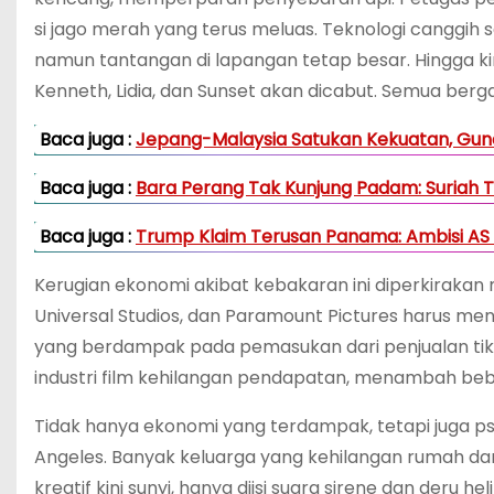
si jago merah yang terus meluas. Teknologi canggih
namun tantangan di lapangan tetap besar. Hingga kin
Kenneth, Lidia, dan Sunset akan dicabut. Semua be
Baca juga :
Jepang-Malaysia Satukan Kekuatan, Gunc
Baca juga :
Bara Perang Tak Kunjung Padam: Suriah 
Baca juga :
Trump Klaim Terusan Panama: Ambisi AS K
Kerugian ekonomi akibat kebakaran ini diperkirakan m
Universal Studios, dan Paramount Pictures harus meng
yang berdampak pada pemasukan dari penjualan tike
industri film kehilangan pendapatan, menambah beb
Tidak hanya ekonomi yang terdampak, tetapi juga p
Angeles. Banyak keluarga yang kehilangan rumah da
kreatif kini sunyi, hanya diisi suara sirene dan deru