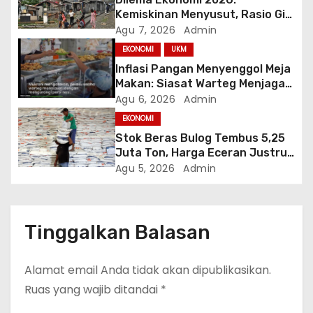
s
Kemiskinan Menyusut, Rasio Gini
Mendorong Kesenjangan
Agu 7, 2026
Admin
EKONOMI
UKM
Inflasi Pangan Menyenggol Meja
Makan: Siasat Warteg Menjaga
Harga Tetap Terjangkau
Agu 6, 2026
Admin
EKONOMI
Stok Beras Bulog Tembus 5,25
Juta Ton, Harga Eceran Justru
Naik 7 Bulan Berturut-Turut
Agu 5, 2026
Admin
Tinggalkan Balasan
Alamat email Anda tidak akan dipublikasikan.
Ruas yang wajib ditandai
*