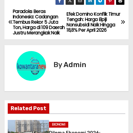
Paradoks Beras
N
Efek Domino Konflik Timur
Indonesia: Cadangan
Tengah: Harga Elpiji
Tembus Rekor 5 Juta
a
Nonsubsidi Naik Hingga
Ton, Harga di 109 Daerah
18,8% Per April 2026
Justru Merangkak Naik
v
i
g
By
Admin
a
s
i
Related Post
p
o
EKONOMI
Dilema Ekonomi 2026: