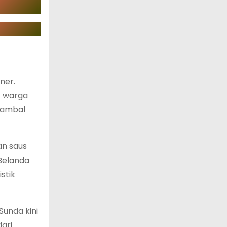
ner.
k warga
sambal
an saus
 Belanda
stik
unda kini
ari