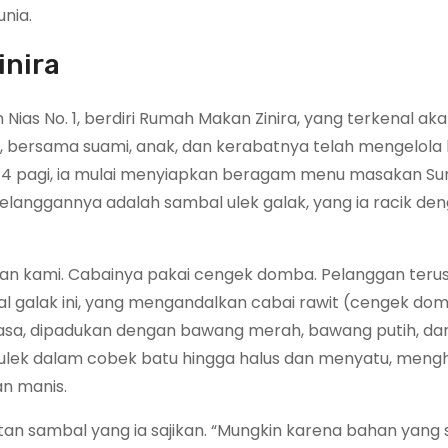
nia.
inira
n Nias No. 1, berdiri Rumah Makan Zinira, yang terkenal a
i, bersama suami, anak, dan kerabatnya telah mengelola bi
kul 4 pagi, ia mulai menyiapkan beragam menu masakan Su
elanggannya adalah sambal ulek galak, yang ia racik de
akan kami. Cabainya pakai cengek domba. Pelanggan teru
al galak ini, yang mengandalkan cabai rawit (cengek do
ap rasa, dipadukan dengan bawang merah, bawang putih, d
iulek dalam cobek batu hingga halus dan menyatu, mengh
an manis.
tan sambal yang ia sajikan. “Mungkin karena bahan yang