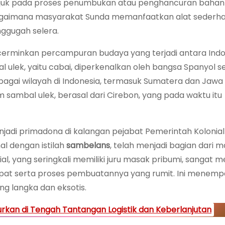
erujuk pada proses penumbukan atau penghancuran baha
agaimana masyarakat Sunda memanfaatkan alat sederha
ggugah selera.
cerminkan percampuran budaya yang terjadi antara Indo
l ulek, yaitu cabai, diperkenalkan oleh bangsa Spanyol 
gai wilayah di Indonesia, termasuk Sumatera dan Jawa
m sambal ulek, berasal dari Cirebon, yang pada waktu itu
adi primadona di kalangan pejabat Pemerintah Kolonial
al dengan istilah
sambelans
, telah menjadi bagian dari 
al, yang seringkali memiliki juru masak pribumi, sangat 
apat serta proses pembuatannya yang rumit. Ini menem
g langka dan eksotis.
urkan di Tengah Tantangan Logistik dan Keberlanjutan