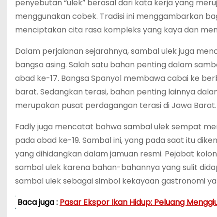
penyebutan “ulek” berasal dari kata kerja yang m
menggunakan cobek. Tradisi ini menggambarkan b
menciptakan cita rasa kompleks yang kaya dan men
Dalam perjalanan sejarahnya, sambal ulek juga men
bangsa asing. Salah satu bahan penting dalam samba
abad ke-17. Bangsa Spanyol membawa cabai ke berba
barat. Sedangkan terasi, bahan penting lainnya dala
merupakan pusat perdagangan terasi di Jawa Barat.
Fadly juga mencatat bahwa sambal ulek sempat menj
pada abad ke-19. Sambal ini, yang pada saat itu diken
yang dihidangkan dalam jamuan resmi. Pejabat koloni
sambal ulek karena bahan-bahannya yang sulit did
sambal ulek sebagai simbol kekayaan gastronomi yan
Baca juga :
Pasar Ekspor Ikan Hidup: Peluang Menggi