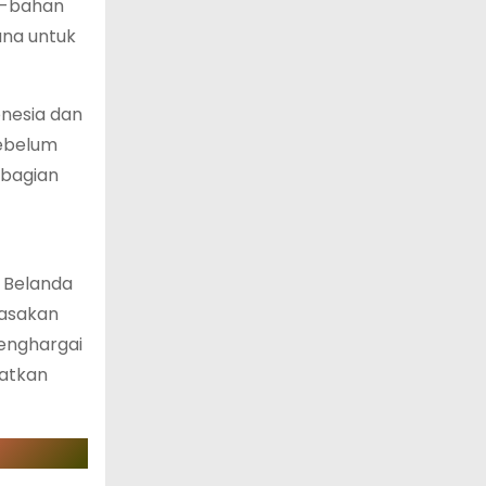
n-bahan
na untuk
nesia dan
sebelum
 bagian
 Belanda
masakan
menghargai
patkan