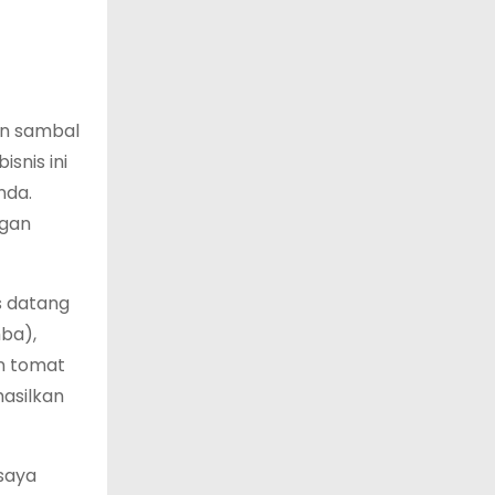
kan sambal
snis ini
nda.
ngan
s datang
mba),
an tomat
asilkan
 saya