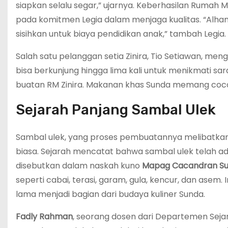
siapkan selalu segar,” ujarnya. Keberhasilan Rumah M
pada komitmen Legia dalam menjaga kualitas. “Alhamdul
sisihkan untuk biaya pendidikan anak,” tambah Legia.
Salah satu pelanggan setia Zinira, Tio Setiawan, men
bisa berkunjung hingga lima kali untuk menikmati sa
buatan RM Zinira. Makanan khas Sunda memang cocok
Sejarah Panjang Sambal Ulek
Sambal ulek, yang proses pembuatannya melibatka
biasa. Sejarah mencatat bahwa sambal ulek telah ad
disebutkan dalam naskah kuno
Mapag Cacandran S
seperti cabai, terasi, garam, gula, kencur, dan ase
lama menjadi bagian dari budaya kuliner Sunda.
Fadly Rahman
, seorang dosen dari Departemen Sejar