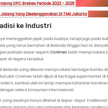
mojong DPC Brebes Periode 2023 – 2026
 Jateng Yang Diselenggarakan Di TMII Jakarta
adisi ke Industri
ya meninggalkan jejak pada budaya, tetapi juga pada kuli
sia yang terus bertahan di Belanda hingga hari ini. Banya
 perusahaan besar seperti
Conimex
telah memproduksi 
ar di negara tersebut.
l Belanda yang dikenal memproduksi berbagai bumbu d
bal ulek Conimex telah dijual di berbagai supermarket di
odern, sambal ulek ini tetap mempertahankan karakteri
 dengan selera konsumen internasional.
ang awalnya hanya dikenal di dapur-dapur tradisional S
paduan antara cita rasa Indonesia dan kemasan modern d