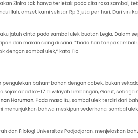
akan Zinira tak hanya terletak pada cita rasa sambal, tet
illah, omzet kami sekitar Rp 3 juta per hari. Dari sini ka
gaku jatuh cinta pada sambal ulek buatan Legia. Dalam se
rapan dan makan siang di sana. “Tiada hari tanpa sambal 
 dengan sambal ulek,” kata Tio.
n pengulekan bahan-bahan dengan cobek, bukan sekadar
a sejak abad ke-17 di wilayah Limbangan, Garut, sebaga
unan Haruman
. Pada masa itu, sambal ulek terdiri dari 
m. Ini menunjukkan bahwa meskipun sederhana, sambal ulek
ah dan Filologi Universitas Padjadjaran, menjelaskan ba