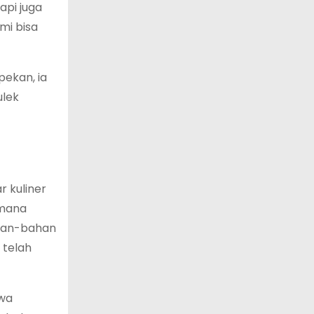
api juga
mi bisa
pekan, ia
ulek
 kuliner
imana
bahan-bahan
 telah
hwa