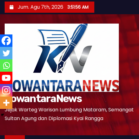
S
Jum. Agu 7th, 2026
3:51:57 AM
k
i
p
t
o
c
o
n
t
e
KowantaraNews
n
t
Jejak Warteg Warisan Lumbung Mataram, Semangat
Sultan Agung dan Diplomasi Kyai Rangga