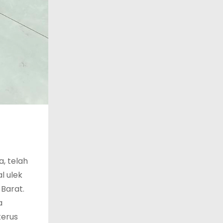
, telah
l ulek
Barat.
a
terus