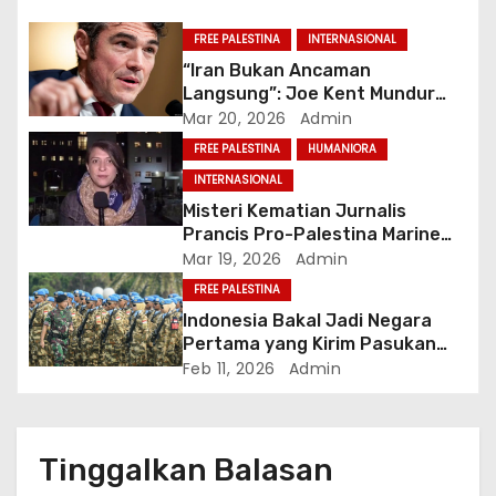
p
FREE PALESTINA
INTERNASIONAL
o
“Iran Bukan Ancaman
Langsung”: Joe Kent Mundur
s
dan Tuduh Trump Tertekan Lobi
Mar 20, 2026
Admin
Israel
FREE PALESTINA
HUMANIORA
INTERNASIONAL
Misteri Kematian Jurnalis
Prancis Pro-Palestina Marine
Vlahovic saat Investigasi
Mar 19, 2026
Admin
Genosida Gaza
FREE PALESTINA
Indonesia Bakal Jadi Negara
Pertama yang Kirim Pasukan
Asing ke Gaza dalam Misi ISF
Feb 11, 2026
Admin
Tinggalkan Balasan