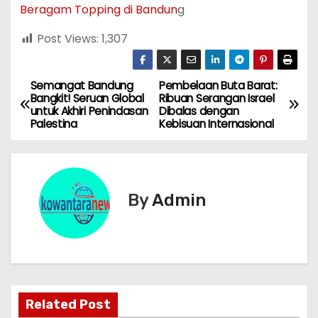
Beragam Topping di Bandun
g
Post Views:
1,307
Semangat Bandung
Pembelaan Buta Barat:
N
Bangkit! Seruan Global
Ribuan Serangan Israel
untuk Akhiri Penindasan
Dibalas dengan
a
Palestina
Kebisuan Internasional
v
i
By
Admin
g
a
s
i
Related Post