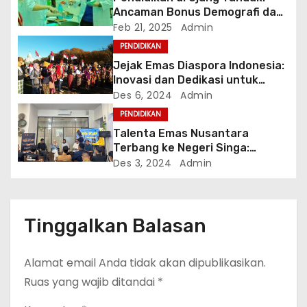
s
Ancaman Bonus Demografi dan
Pemangkasan Anggaran ?
Feb 21, 2025
Admin
PENDIDIKAN
Jejak Emas Diaspora Indonesia:
Inovasi dan Dedikasi untuk
Tanah Air
Des 6, 2024
Admin
PENDIDIKAN
Talenta Emas Nusantara
Terbang ke Negeri Singa:
Indonesia Kehilangan Generasi
Des 3, 2024
Admin
Jenius?
Tinggalkan Balasan
Alamat email Anda tidak akan dipublikasikan.
Ruas yang wajib ditandai
*