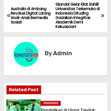
Skandal Gelar Kilat Bahlil!
N
Australia di Ambang
Universitas Terkemuka di
Revolusi Digital: Larang
Indonesia Dituding
a
Anak-Anak Bermedia
Gadaikan Integritas
Sosial!
Akademik Demi
v
Kekuasaan!
i
g
By
Admin
a
s
i
p
Related Post
o
PENDIDIKAN
Pendidikan di Ujung Tanduk: