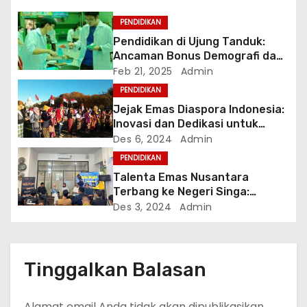
o
PENDIDIKAN
Pendidikan di Ujung Tanduk:
s
Ancaman Bonus Demografi dan
Pemangkasan Anggaran ?
Feb 21, 2025
Admin
PENDIDIKAN
Jejak Emas Diaspora Indonesia:
Inovasi dan Dedikasi untuk
Tanah Air
Des 6, 2024
Admin
PENDIDIKAN
Talenta Emas Nusantara
Terbang ke Negeri Singa:
Indonesia Kehilangan Generasi
Des 3, 2024
Admin
Jenius?
Tinggalkan Balasan
Alamat email Anda tidak akan dipublikasikan.