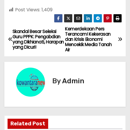
Post Views:
1,409
Kemerdekaan Pers
N
Skandal Besar Seleksi
Terancam! Kekerasan
Guru PPPK: Pengabdian
dan Krisis Ekonomi
a
yang Dikhianati, Harapan
Mencekik Media Tanah
yang Dicuri!
Air
v
i
g
By
Admin
a
s
i
Related Post
p