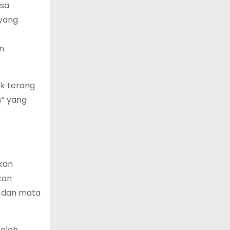
isa
 yang
n.
ik terang
s” yang
tkan
kan
h dan mata
telah