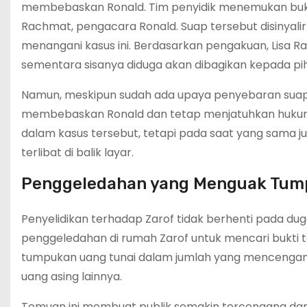
membebaskan Ronald. Tim penyidik menemukan bukti 
Rachmat, pengacara Ronald. Suap tersebut disinyal
menangani kasus ini. Berdasarkan pengakuan, Lisa Rac
sementara sisanya diduga akan dibagikan kepada pi
Namun, meskipun sudah ada upaya penyebaran suap, 
membebaskan Ronald dan tetap menjatuhkan hukuman 
dalam kasus tersebut, tetapi pada saat yang sama 
terlibat di balik layar.
Penggeledahan yang Menguak Tump
Penyelidikan terhadap Zarof tidak berhenti pada dug
penggeledahan di rumah Zarof untuk mencari bukti 
tumpukan uang tunai dalam jumlah yang mencengang
uang asing lainnya.
Temuan ini membuat publik semakin tercengang dan