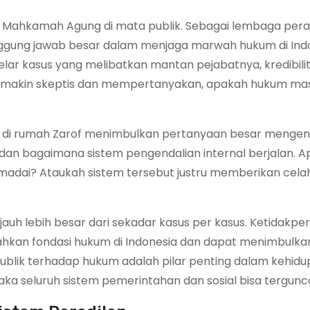
a Mahkamah Agung di mata publik. Sebagai lembaga pera
anggung jawab besar dalam menjaga marwah hukum di Indo
ar kasus yang melibatkan mantan pejabatnya, kredibili
emakin skeptis dan mempertanyakan, apakah hukum mas
nai di rumah Zarof menimbulkan pertanyaan besar mengen
n bagaimana sistem pengendalian internal berjalan. 
dai? Ataukah sistem tersebut justru memberikan celah
n jauh lebih besar dari sekadar kasus per kasus. Ketidakp
kan fondasi hukum di Indonesia dan dapat menimbulka
publik terhadap hukum adalah pilar penting dalam kehid
maka seluruh sistem pemerintahan dan sosial bisa tergunc