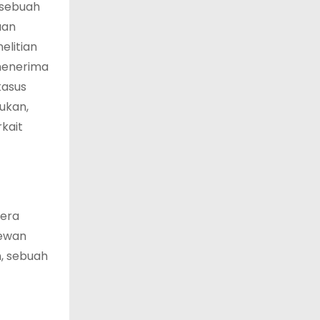
 sebuah
aan
elitian
menerima
kasus
ukan,
rkait
Sera
Dewan
n, sebuah