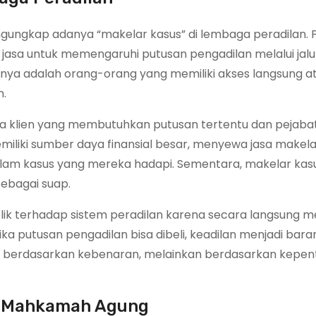
ungkap adanya “makelar kasus” di lembaga peradilan. Pr
jasa untuk memengaruhi putusan pengadilan melalui jalu
sanya adalah orang-orang yang memiliki akses langsung at
n.
ara klien yang membutuhkan putusan tertentu dan pejaba
emiliki sumber daya finansial besar, menyewa jasa makela
lam kasus yang mereka hadapi. Sementara, makelar kas
ebagai suap.
ik terhadap sistem peradilan karena secara langsung m
tika putusan pengadilan bisa dibeli, keadilan menjadi bar
kan berdasarkan kebenaran, melainkan berdasarkan kepen
s Mahkamah Agung