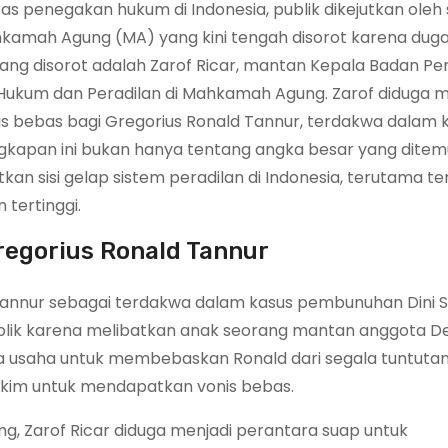
as penegakan hukum di Indonesia, publik dikejutkan oleh
kamah Agung (MA) yang kini tengah disorot karena dug
ang disorot adalah Zarof Ricar, mantan Kepala Badan Pen
Hukum dan Peradilan di Mahkamah Agung. Zarof diduga 
is bebas bagi Gregorius Ronald Tannur, terdakwa dalam 
gkapan ini bukan hanya tentang angka besar yang ditem
an sisi gelap sistem peradilan di Indonesia, terutama te
tertinggi.
egorius Ronald Tannur
 Tannur sebagai terdakwa dalam kasus pembunuhan Dini 
ublik karena melibatkan anak seorang mantan anggota 
da usaha untuk membebaskan Ronald dari segala tuntuta
kim untuk mendapatkan vonis bebas.
ng, Zarof Ricar diduga menjadi perantara suap untuk