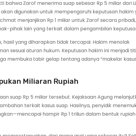
bahwa Zarof menerima suap sebesar Rp 5 miliar dari L
ir akan digunakan untuk mempengaruhi keputusan hakim
hmat menjanjikan Rp 1 miliar untuk Zarof secara pribadi,
hak-pihak lain yang terkait dalam pengambilan keputusa
hasil yang diharapkan tidak tercapai. Hakim menolak
sesuai aturan hukum. Keputusan hakim ini menjadi tit
juga membuka tabir gelap tentang adanya “makelar kasu
ukan Miliaran Rupiah
aan suap Rp 5 miliar tersebut. Kejaksaan Agung melanju
tambahan terkait kasus suap. Hasilnya, penyidik menemu
kan—mencapai hampir Rp 1 triliun dalam bentuk rupia
 mempertanyakan, dari mana asal uang sebesar itu? Se