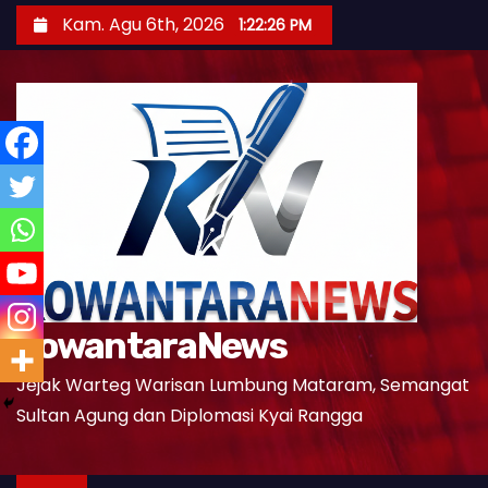
S
Kam. Agu 6th, 2026
1:22:27 PM
k
i
p
t
o
c
o
n
t
e
KowantaraNews
n
t
Jejak Warteg Warisan Lumbung Mataram, Semangat
Sultan Agung dan Diplomasi Kyai Rangga