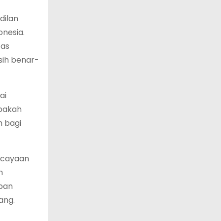
dilan
nesia.
tas
ih benar-
ai
Apakah
 bagi
ercayaan
n
upan
ang.