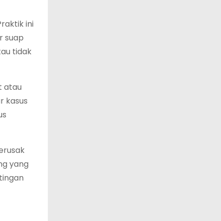
aktik ini
r suap
au tidak
t atau
r kasus
us
erusak
ang yang
tingan