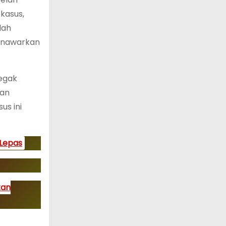
kasus,
lah
menawarkan
negak
dan
us ini
 Lepas
tan