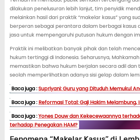
dilakukan penelusuran lebih lanjut, tim penyidik me
melainkan hasil dari praktik “makelar kasus” yang s
berperan sebagai perantara dalam berbagai kasus 
jasa untuk mempengaruhi putusan hukum dengan imb
Praktik ini melibatkan banyak pihak dan telah men
hukum tertinggi di Indonesia. Seharusnya, Mahkamah
memastikan bahwa hukum berjalan secara adil dan t
seolah memperlihatkan adanya sisi gelap dalam lem
Baca juga :
Supriyani: Guru yang Dituduh Memukul An
Baca juga :
Reformasi Total: Gaji Hakim Melambung, I
Baca juga :
Yones Douw dan Kekecewaannya terhadap
terhadap Penegakan HAM?
Fenomena “Makelar Kasus” di Lemb