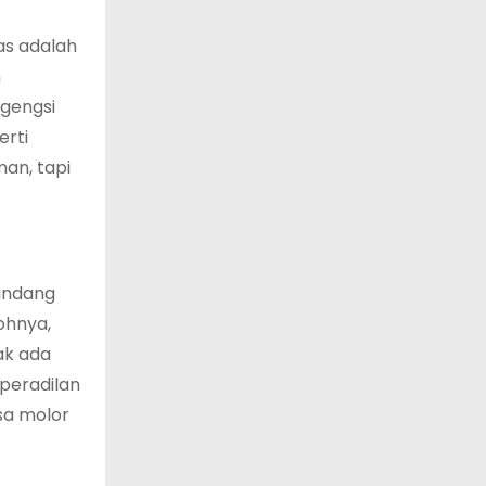
as adalah
n
rgengsi
erti
an, tapi
pandang
ohnya,
ak ada
peradilan
sa molor