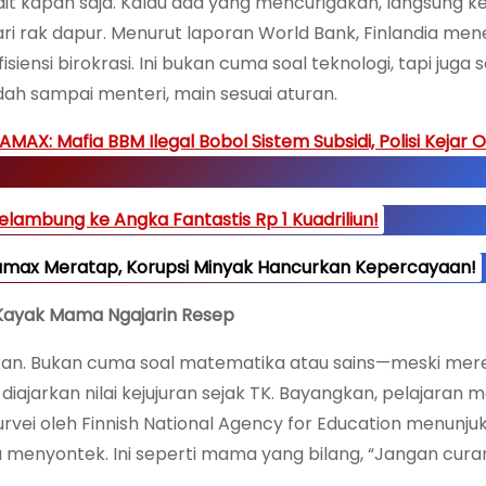
dit kapan saja. Kalau ada yang mencurigakan, langsung 
ari rak dapur. Menurut laporan World Bank, Finlandia me
ensi birokrasi. Ini bukan cuma soal teknologi, tapi juga s
h sampai menteri, main sesuai aturan.
 Mafia BBM Ilegal Bobol Sistem Subsidi, Polisi Kejar 
lambung ke Angka Fantastis Rp 1 Kuadriliun!
tamax Meratap, Korupsi Minyak Hancurkan Kepercayaan!
r Kayak Mama Ngajarin Resep
dikan. Bukan cuma soal matematika atau sains—meski mer
 diajarkan nilai kejujuran sejak TK. Bayangkan, pelajaran m
Survei oleh Finnish National Agency for Education menunju
a menyontek. Ini seperti mama yang bilang, “Jangan cur