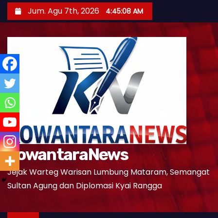
S
Jum. Agu 7th, 2026
4:45:09 AM
k
i
p
t
o
c
o
n
t
e
KowantaraNews
n
t
Jejak Warteg Warisan Lumbung Mataram, Semangat
Sultan Agung dan Diplomasi Kyai Rangga