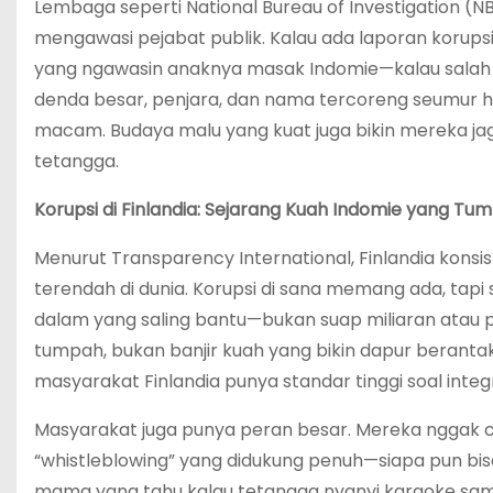
Lembaga seperti National Bureau of Investigation (
mengawasi pejabat publik. Kalau ada laporan korupsi
yang ngawasin anaknya masak Indomie—kalau salah l
denda besar, penjara, dan nama tercoreng seumur hi
macam. Budaya malu yang kuat juga bikin mereka j
tetangga.
Korupsi di Finlandia: Sejarang Kuah Indomie yang Tu
Menurut Transparency International, Finlandia konsi
terendah di dunia. Korupsi di sana memang ada, tapi s
dalam yang saling bantu—bukan suap miliaran atau pro
tumpah, bukan banjir kuah yang bikin dapur berantaka
masyarakat Finlandia punya standar tinggi soal integr
Masyarakat juga punya peran besar. Mereka nggak c
“whistleblowing” yang didukung penuh—siapa pun bisa l
mama yang tahu kalau tetangga nyanyi karaoke s