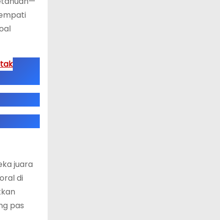
ketahuan—
nempati
oal
Otak
eka juara
oral di
kkan
ang pas