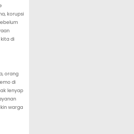
e
a, korupsi
 sebelum
yaan
ita di
ja, orang
demo di
gak lenyap
layanan
kin warga