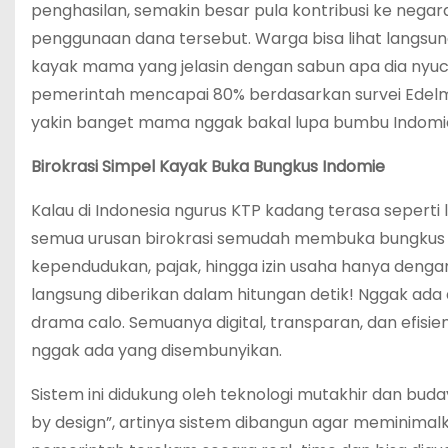
penghasilan, semakin besar pula kontribusi ke negara
penggunaan dana tersebut. Warga bisa lihat langsun
kayak mama yang jelasin dengan sabun apa dia nyuci 
pemerintah mencapai 80% berdasarkan survei Edelman 
yakin banget mama nggak bakal lupa bumbu Indomie
Birokrasi Simpel Kayak Buka Bungkus Indomie
Kalau di Indonesia ngurus KTP kadang terasa seperti 
semua urusan birokrasi semudah membuka bungkus I
kependudukan, pajak, hingga izin usaha hanya dengan 
langsung diberikan dalam hitungan detik! Nggak ada
drama calo. Semuanya digital, transparan, dan efisi
nggak ada yang disembunyikan.
Sistem ini didukung oleh teknologi mutakhir dan buday
by design”, artinya sistem dibangun agar meminimal