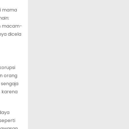
rti mama
ain:
lum macam-
ya dicela
korupsi
an orang
 sengaja
, karena
daya
seperti
gawasan