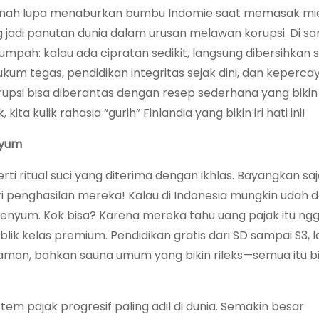
ernah lupa menaburkan bumbu Indomie saat memasak mi
 jadi panutan dunia dalam urusan melawan korupsi. Di san
umpah: kalau ada cipratan sedikit, langsung dibersihkan
um tegas, pendidikan integritas sejak dini, dan keperca
psi bisa diberantas dengan resep sederhana yang bikin k
a kulik rahasia “gurih” Finlandia yang bikin iri hati ini!
nyum
erti ritual suci yang diterima dengan ikhlas. Bayangkan sa
i penghasilan mereka! Kalau di Indonesia mungkin udah 
senyum. Kok bisa? Karena mereka tahu uang pajak itu ng
blik kelas premium. Pendidikan gratis dari SD sampai S3, 
an, bahkan sauna umum yang bikin rileks—semua itu bi
tem pajak progresif paling adil di dunia. Semakin besar