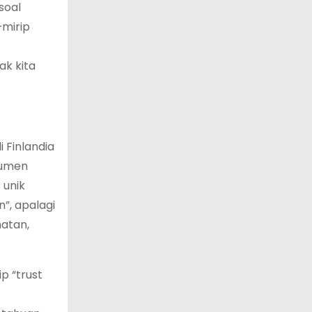
soal
—mirip
ak kita
 Finlandia
kumen
 unik
”, apalagi
hatan,
p “trust