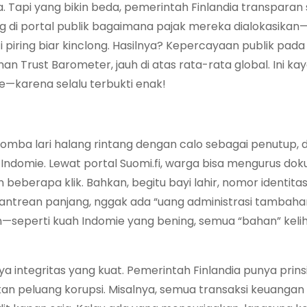
. Tapi yang bikin beda, pemerintah Finlandia transparan 
g di portal publik bagaimana pajak mereka dialokasikan
piring biar kinclong. Hasilnya? Kepercayaan publik pada
Trust Barometer, jauh di atas rata-rata global. Ini kay
—karena selalu terbukti enak!
lomba lari halang rintang dengan calo sebagai penutup, di
ndomie. Lewat portal Suomi.fi, warga bisa mengurus do
beberapa klik. Bahkan, begitu bayi lahir, nomor identitas
 antrean panjang, nggak ada “uang administrasi tambahan
en—seperti kuah Indomie yang bening, semua “bahan” keli
a integritas yang kuat. Pemerintah Finlandia punya prinsi
kan peluang korupsi. Misalnya, semua transaksi keuangan