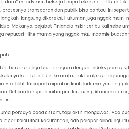
NBI) dan Ombudsman bekerja tanpa tekanan politik untuk
, prosesnya transparan dan publik bisa pantau. Ini sepe
angkah, langsung dikoreksi. Hukuman juga nggak main-m
dup. Makanya, pejabat Finlandia mikir seribu kali sebe
aga reputasi—like mama yang nggak mau Indomie buatann
mpah
sten berada di tiga besar negara dengan indeks persepsi 
kalanya kecil dan lebih ke arah struktural, seperti jaring
yek fiktif. Ini seperti cipratan kuah Indomie yang nggak
n. Bahkan korupsi kecil ini pun langsung ditangani serius
itas.
uma percaya pada sistem, tapi aktif mengawasi. Ada bu
apor kalau lihat kecurangan, dan pelapor dilindungi. Ini 
ampe tengah malam—nggak bakal didiamkan! Sistem pen