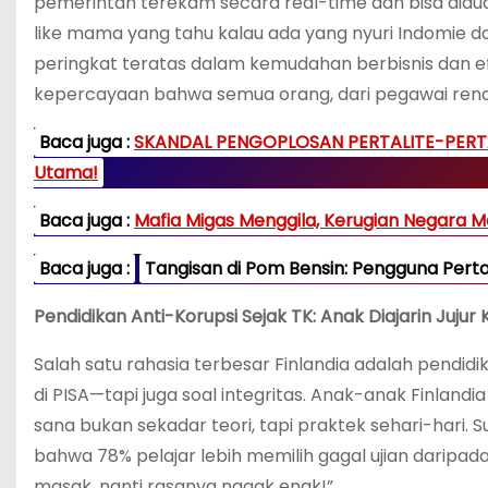
pemerintah terekam secara real-time dan bisa diau
like mama yang tahu kalau ada yang nyuri Indomie d
peringkat teratas dalam kemudahan berbisnis dan efisi
kepercayaan bahwa semua orang, dari pegawai renda
Baca juga :
SKANDAL PENGOPLOSAN PERTALITE-PERTAMAX:
Utama!
Baca juga :
Mafia Migas Menggila, Kerugian Negara Me
Baca juga :
Tangisan di Pom Bensin: Pengguna Per
Pendidikan Anti-Korupsi Sejak TK: Anak Diajarin Juju
Salah satu rahasia terbesar Finlandia adalah pendi
di PISA—tapi juga soal integritas. Anak-anak Finlandia
sana bukan sekadar teori, tapi praktek sehari-hari. 
bahwa 78% pelajar lebih memilih gagal ujian daripad
masak, nanti rasanya nggak enak!”