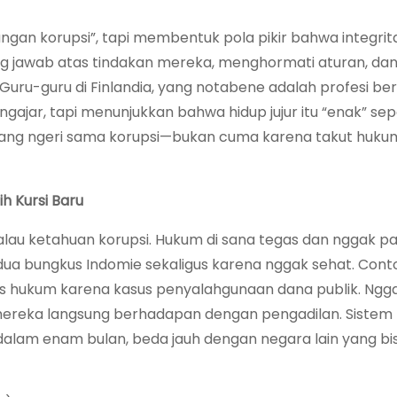
jangan korupsi”, tapi membentuk pola pikir bahwa integrit
g jawab atas tindakan mereka, menghormati aturan, da
ru-guru di Finlandia, yang notabene adalah profesi be
ngajar, tapi menunjukkan bahwa hidup jujur itu “enak” sep
ang ngeri sama korupsi—bukan cuma karena takut hukum
h Kursi Baru
t” kalau ketahuan korupsi. Hukum di sana tegas dan nggak 
ua bungkus Indomie sekaligus karena nggak sehat. Cont
s hukum karena kasus penyalahgunaan dana publik. Ngg
ereka langsung berhadapan dengan pengadilan. Sistem 
i dalam enam bulan, beda jauh dengan negara lain yang bi