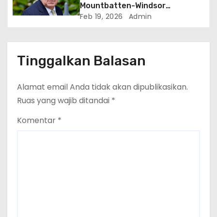
Mountbatten-Windsor
Ditangkap Atas Dugaan
Feb 19, 2026
Admin
Penyalahgunaan Wewenang di
Jabatan Publik
Tinggalkan Balasan
Alamat email Anda tidak akan dipublikasikan.
Ruas yang wajib ditandai
*
Komentar
*