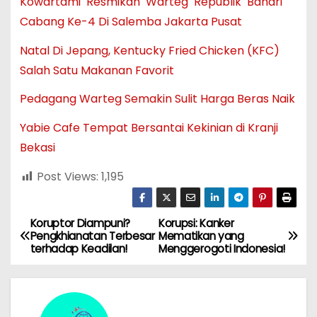
Kowartami Resmikan Warteg Republik Bahari
Cabang Ke-4 Di Salemba Jakarta Pusat
Natal Di Jepang, Kentucky Fried Chicken (KFC)
Salah Satu Makanan Favorit
Pedagang Warteg Semakin Sulit Harga Beras Naik
Yabie Cafe Tempat Bersantai Kekinian di Kranji
Bekasi
Post Views:
1,195
Koruptor Diampuni?
Korupsi: Kanker
N
Pengkhianatan Terbesar
Mematikan yang
terhadap Keadilan!
Menggerogoti Indonesia!
a
v