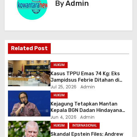
i
By
Admin
g
a
s
Related Post
i
p
HUKUM
Kasus TPPU Emas 74 Kg: Eks
o
Jampidsus Febrie Ditahan di
Rutan KPK, Kuntadi Dilantik Jadi
Jul 25, 2026
Admin
s
Jampidsus Baru
HUKUM
Kejagung Tetapkan Mantan
Kepala BGN Dadan Hindayana
dan Dua Wakilnya Sebagai
Jun 4, 2026
Admin
Tersangka Korupsi MBG
HUKUM
INTERNASIONAL
Skandal Epstein Files: Andrew