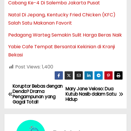
Cabang Ke-4 Di Salemba Jakarta Pusat
Natal Di Jepang, Kentucky Fried Chicken (KFC)
Salah Satu Makanan Favorit
Pedagang Warteg Semakin Sulit Harga Beras Naik
Yabie Cafe Tempat Bersantai Kekinian di Kranji
Bekasi
Post Views:
1,400
Koruptor Bebas dengan
N
Mary Jane Veloso: Dua
Denda? Drama
Kutub Nasib dalam Satu
Pengampunan yang
a
Hidup
Gagal Total!
v
i