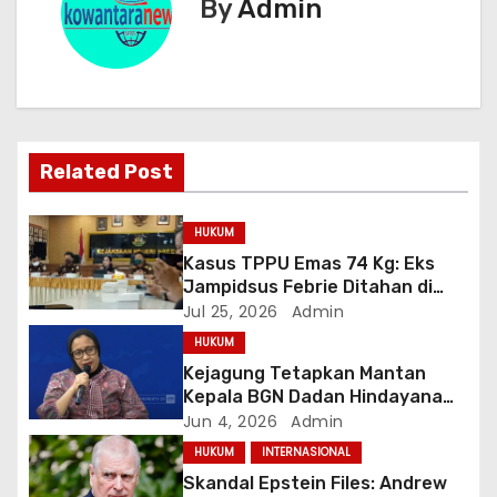
By
Admin
g
a
s
i
Related Post
p
HUKUM
o
Kasus TPPU Emas 74 Kg: Eks
Jampidsus Febrie Ditahan di
s
Rutan KPK, Kuntadi Dilantik Jadi
Jul 25, 2026
Admin
Jampidsus Baru
HUKUM
Kejagung Tetapkan Mantan
Kepala BGN Dadan Hindayana
dan Dua Wakilnya Sebagai
Jun 4, 2026
Admin
Tersangka Korupsi MBG
HUKUM
INTERNASIONAL
Skandal Epstein Files: Andrew