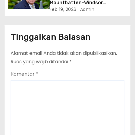
Mountbatten-Windsor
Ditangkap Atas Dugaan
Feb 19, 2026
Admin
Penyalahgunaan Wewenang di
Jabatan Publik
Tinggalkan Balasan
Alamat email Anda tidak akan dipublikasikan.
Ruas yang wajib ditandai
*
Komentar
*