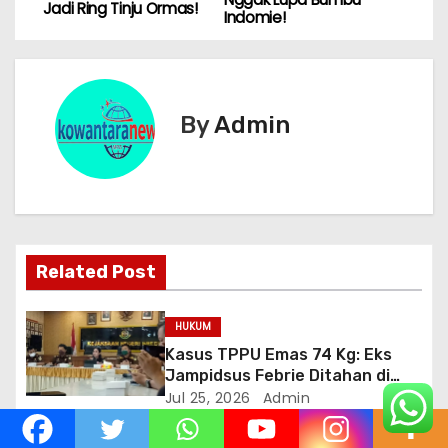
Jadi Ring Tinju Ormas!
Indomie!
v
i
g
By
Admin
a
s
i
Related Post
p
o
HUKUM
Kasus TPPU Emas 74 Kg: Eks
s
Jampidsus Febrie Ditahan di
Rutan KPK, Kuntadi Dilantik Jadi
Jul 25, 2026
Admin
Jampidsus Baru
HUKUM