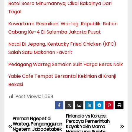
Botol Sosro Minumannya, Cikal Bakalnya Dari
Tegal
Kowartami Resmikan Warteg Republik Bahari
Cabang Ke-4 Di Salemba Jakarta Pusat
Natal Di Jepang, Kentucky Fried Chicken (KFC)
Salah Satu Makanan Favorit
Pedagang Warteg Semakin Sulit Harga Beras Naik
Yabie Cafe Tempat Bersantai Kekinian di Kranji
Bekasi
Post Views:
1,654
Finlandia vs Korupsi:
N
Preman Ngepet di
Percaya Pemerintah
Warteg, Pengangguran
Kayak Yakin Mama
a
Ngetem: Jabodetabek
Nggak Lupa Bumbu