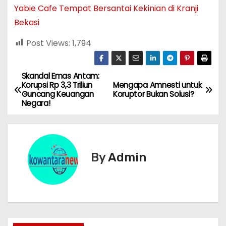
Yabie Cafe Tempat Bersantai Kekinian di Kranji
Bekasi
Post Views:
1,794
Skandal Emas Antam:
N
Korupsi Rp 3,3 Triliun
Mengapa Amnesti untuk
Guncang Keuangan
Koruptor Bukan Solusi?
a
Negara!
v
i
By
Admin
g
a
s