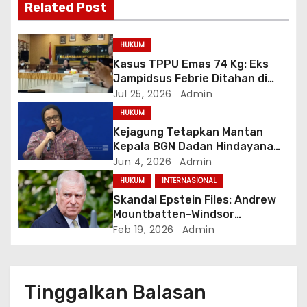
i
Related Post
p
HUKUM
o
Kasus TPPU Emas 74 Kg: Eks
Jampidsus Febrie Ditahan di
s
Rutan KPK, Kuntadi Dilantik Jadi
Jul 25, 2026
Admin
Jampidsus Baru
HUKUM
Kejagung Tetapkan Mantan
Kepala BGN Dadan Hindayana
dan Dua Wakilnya Sebagai
Jun 4, 2026
Admin
Tersangka Korupsi MBG
HUKUM
INTERNASIONAL
Skandal Epstein Files: Andrew
Mountbatten-Windsor
Ditangkap Atas Dugaan
Feb 19, 2026
Admin
Penyalahgunaan Wewenang di
Jabatan Publik
Tinggalkan Balasan