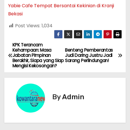
Yabie Cafe Tempat Bersantai Kekinian di Kranji
Bekasi
Post Views:
1,034
KPK Terancam
N
Kehampaan: Masa
Benteng Pemberantas
Jabatan Pimpinan
Judi Daring Justru Jadi
a
Berakhir, Siapa yang Siap
Sarang Perlindungan!
Mengisi Kekosongan?
v
i
g
By
Admin
a
s