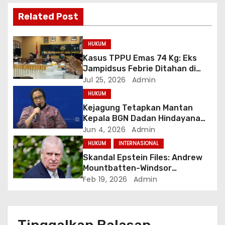
i
Related Post
p
o
HUKUM
Kasus TPPU Emas 74 Kg: Eks
s
Jampidsus Febrie Ditahan di
Rutan KPK, Kuntadi Dilantik Jadi
Jul 25, 2026
Admin
Jampidsus Baru
HUKUM
Kejagung Tetapkan Mantan
Kepala BGN Dadan Hindayana
dan Dua Wakilnya Sebagai
Jun 4, 2026
Admin
Tersangka Korupsi MBG
HUKUM
INTERNASIONAL
Skandal Epstein Files: Andrew
Mountbatten-Windsor
Ditangkap Atas Dugaan
Feb 19, 2026
Admin
Penyalahgunaan Wewenang di
Jabatan Publik