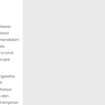
rbesar
kecil
g mendalam
ia,
 total.
rupsi
engusaha
11
 hanya
h dan
pemimpinan