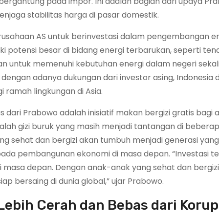
 bergantung pada impor. Ini adalah bagian dari upaya P
jaga stabilitas harga di pasar domestik.
rusahaan AS untuk berinvestasi dalam pengembangan en
i potensi besar di bidang energi terbarukan, seperti ten
kan untuk memenuhi kebutuhan energi dalam negeri sekal
engan adanya dukungan dari investor asing, Indonesia 
 ramah lingkungan di Asia.
dari Prabowo adalah inisiatif makan bergizi gratis bagi
alah gizi buruk yang masih menjadi tantangan di beberap
g sehat dan bergizi akan tumbuh menjadi generasi yang
 pada pembangunan ekonomi di masa depan. “Investasi te
asi masa depan. Dengan anak-anak yang sehat dan bergizi
p bersaing di dunia global,” ujar Prabowo.
bih Cerah dan Bebas dari Korup