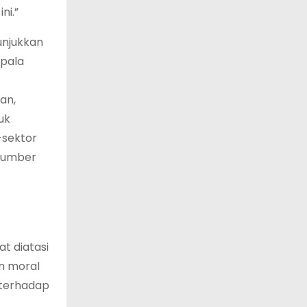
ni.”
unjukkan
epala
an,
uk
-sektor
 sumber
t diatasi
an moral
 terhadap