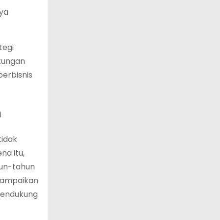
aya
tegi
gkungan
erbisnis
n
tidak
na itu,
hun-tahun
nyampaikan
mendukung