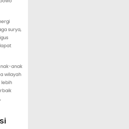
rabowo
ergi
aga surya,
igus
dapat
 anak-anak
a wilayah
 lebih
rbaik
,
si