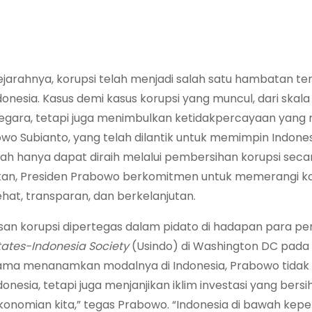
jarahnya, korupsi telah menjadi salah satu hambatan te
sia. Kasus demi kasus korupsi yang muncul, dari skala 
negara, tetapi juga menimbulkan ketidakpercayaan yan
wo Subianto, yang telah dilantik untuk memimpin Indones
hanya dapat diraih melalui pembersihan korupsi secara
kan, Presiden Prabowo berkomitmen untuk memerangi ko
t, transparan, dan berkelanjutan.
n korupsi dipertegas dalam pidato di hadapan para p
tates-Indonesia Society
(Usindo) di Washington DC pada 
 lama menanamkan modalnya di Indonesia, Prabowo tidak
sia, tetapi juga menjanjikan iklim investasi yang bersi
rekonomian kita,” tegas Prabowo. “Indonesia di bawah ke