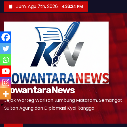
S
Jum. Agu 7th, 2026
4:36:26 PM
k
i
p
t
o
c
o
n
t
e
KowantaraNews
n
t
Jejak Warteg Warisan Lumbung Mataram, Semangat
Sultan Agung dan Diplomasi Kyai Rangga