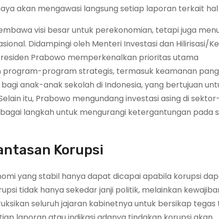
aya akan mengawasi langsung setiap laporan terkait hal i
mbawa visi besar untuk perekonomian, tetapi juga men
al. Didampingi oleh Menteri Investasi dan Hilirisasi/K
 Presiden Prabowo memperkenalkan prioritas utama
an program-program strategis, termasuk keamanan pang
bagi anak-anak sekolah di Indonesia, yang bertujuan unt
lain itu, Prabowo mengundang investasi asing di sektor
sebagai langkah untuk mengurangi ketergantungan pada
antasan Korupsi
 yang stabil hanya dapat dicapai apabila korupsi dapa
psi tidak hanya sekedar janji politik, melainkan kewajib
uksikan seluruh jajaran kabinetnya untuk bersikap tegas
tiap laporan atau indikasi adanya tindakan korupsi akan