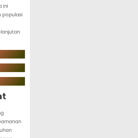
 ini
 populasi
lanjutan
at
ng
keamanan
tuhan