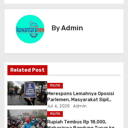
v
i
g
By
Admin
a
s
i
Related Post
p
o
POLITIK
Merespons Lemahnya Oposisi
s
Parlemen, Masyarakat Sipil
Bentuk “Kabinet Bayangan”
Jul 4, 2026
Admin
POLITIK
Rupiah Tembus Rp 18.000,
Mahasiswa Bandung Turun ke