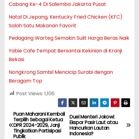
Cabang Ke-4 Di Salemba Jakarta Pusat
Natal Di Jepang, Kentucky Fried Chicken (KFC)
Salah Satu Makanan Favorit
Pedagang Warteg Semakin Sulit Harga Beras Naik
Yabie Cafe Tempat Bersantai Kekinian di Kranji
Bekasi
Nongkrong Sambil Mencicip Surabi dengan
Beragam Top
Post Views:
1,106
Puan Maharani Kembali
N
Duel Menteri Jokowi:
Terpilih Sebagai Ketua
Ekspor Pasir Laut atau
DPR 2024-2029, Janji
a
Hancurkan Lautan
Tingkatkan Partisipasi
Indonesia?
Publik