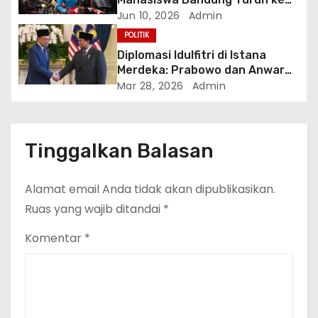
Jalan Tuntut Reformasi
Jun 10, 2026
Admin
Ekonomi Total
POLITIK
Diplomasi Idulfitri di Istana
Merdeka: Prabowo dan Anwar
Ibrahim Bahas Solusi Damai
Mar 28, 2026
Admin
Krisis Asia Barat
Tinggalkan Balasan
Alamat email Anda tidak akan dipublikasikan.
Ruas yang wajib ditandai
*
Komentar
*