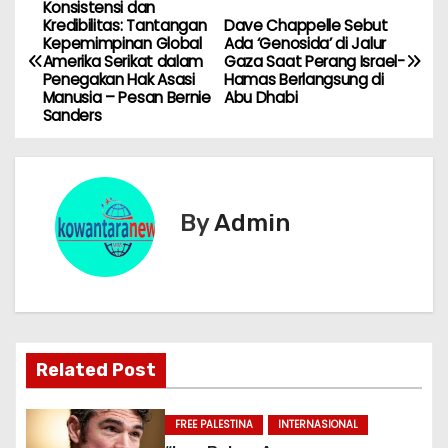
Konsistensi dan
N
Kredibilitas: Tantangan
Dave Chappelle Sebut
Kepemimpinan Global
Ada ‘Genosida’ di Jalur
a
Amerika Serikat dalam
Gaza Saat Perang Israel-
Penegakan Hak Asasi
Hamas Berlangsung di
v
Manusia – Pesan Bernie
Abu Dhabi
Sanders
i
g
By
Admin
a
s
i
p
Related Post
o
FREE PALESTINA
INTERNASIONAL
s