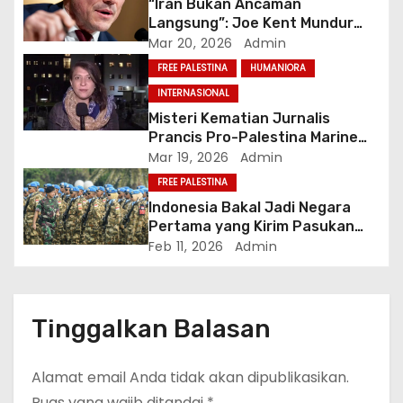
“Iran Bukan Ancaman
Langsung”: Joe Kent Mundur
dan Tuduh Trump Tertekan Lobi
Mar 20, 2026
Admin
Israel
FREE PALESTINA
HUMANIORA
INTERNASIONAL
Misteri Kematian Jurnalis
Prancis Pro-Palestina Marine
Vlahovic saat Investigasi
Mar 19, 2026
Admin
Genosida Gaza
FREE PALESTINA
Indonesia Bakal Jadi Negara
Pertama yang Kirim Pasukan
Asing ke Gaza dalam Misi ISF
Feb 11, 2026
Admin
Tinggalkan Balasan
Alamat email Anda tidak akan dipublikasikan.
Ruas yang wajib ditandai
*