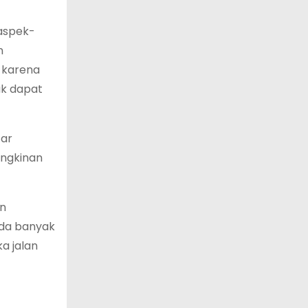
 aspek-
n
 karena
k dapat
tar
ungkinan
en
Ada banyak
a jalan