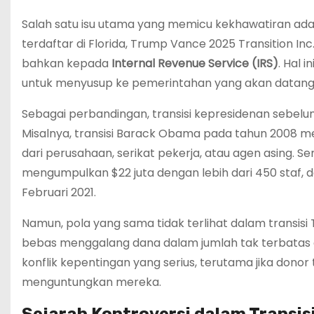
Salah satu isu utama yang memicu kekhawatiran ada
terdaftar di Florida, Trump Vance 2025 Transition 
bahkan kepada
Internal Revenue Service (IRS)
. Hal 
untuk menyusup ke pemerintahan yang akan datang
Sebagai perbandingan, transisi kepresidenan sebelu
Misalnya, transisi Barack Obama pada tahun 2008 m
dari perusahaan, serikat pekerja, atau agen asing. Se
mengumpulkan $22 juta dengan lebih dari 450 staf, da
Februari 2021.
Namun, pola yang sama tidak terlihat dalam transis
bebas menggalang dana dalam jumlah tak terbatas da
konflik kepentingan yang serius, terutama jika don
menguntungkan mereka.
Sejarah Kontroversi dalam Transis