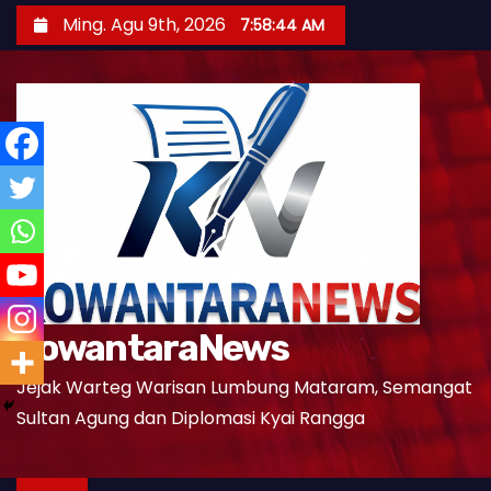
S
Ming. Agu 9th, 2026
7:58:45 AM
k
i
p
t
o
c
o
n
t
e
KowantaraNews
n
t
Jejak Warteg Warisan Lumbung Mataram, Semangat
Sultan Agung dan Diplomasi Kyai Rangga