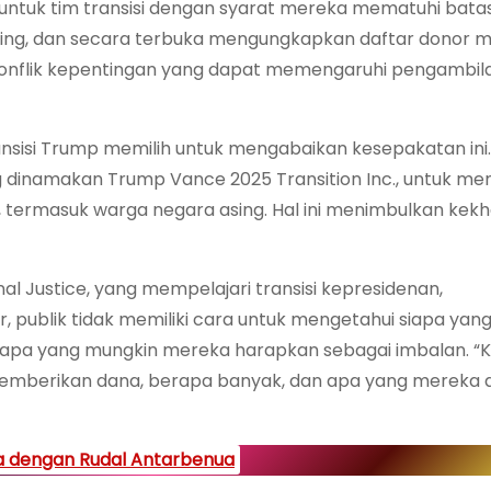
ntuk tim transisi dengan syarat mereka mematuhi bata
 asing, dan secara terbuka mengungkapkan daftar donor 
konflik kepentingan yang dapat memengaruhi pengambil
ansisi Trump memilih untuk mengabaikan kesepakatan ini.
g dinamakan Trump Vance 2025 Transition Inc., untuk me
, termasuk warga negara asing. Hal ini menimbulkan kek
al Justice, yang mempelajari transisi kepresidenan,
ublik tidak memiliki cara untuk mengetahui siapa yan
apa yang mungkin mereka harapkan sebagai imbalan. “K
g memberikan dana, berapa banyak, dan apa yang mereka
na dengan Rudal Antarbenua