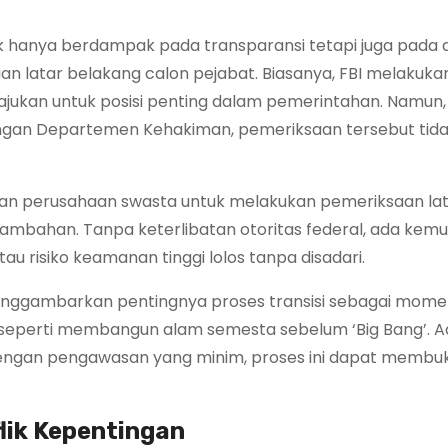
ak hanya berdampak pada transparansi tetapi juga pada
saan latar belakang calon pejabat. Biasanya, FBI melakuka
jukan untuk posisi penting dalam pemerintahan. Namun,
gan Departemen Kehakiman, pemeriksaan tersebut tida
akan perusahaan swasta untuk melakukan pemeriksaan la
tambahan. Tanpa keterlibatan otoritas federal, ada kem
au risiko keamanan tinggi lolos tanpa disadari.
enggambarkan pentingnya proses transisi sebagai mom
u seperti membangun alam semesta sebelum ‘Big Bang’. 
. Dengan pengawasan yang minim, proses ini dapat membuk
lik Kepentingan