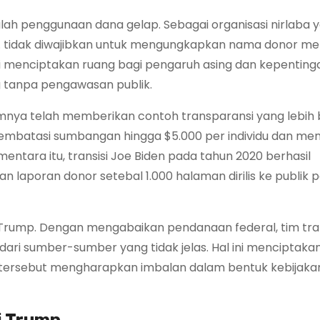
lah penggunaan dana gelap. Sebagai organisasi nirlaba 
Inc. tidak diwajibkan untuk mengungkapkan nama donor m
ini menciptakan ruang bagi pengaruh asing dan kepentinga
 tanpa pengawasan publik.
mnya telah memberikan contoh transparansi yang lebih b
embatasi sumbangan hingga $5.000 per individu dan me
mentara itu, transisi Joe Biden pada tahun 2020 berhasil
n laporan donor setebal 1.000 halaman dirilis ke publik 
i Trump. Dengan mengabaikan pendanaan federal, tim tran
ri sumber-sumber yang tidak jelas. Hal ini menciptakan
or tersebut mengharapkan imbalan dalam bentuk kebijaka
i Trump