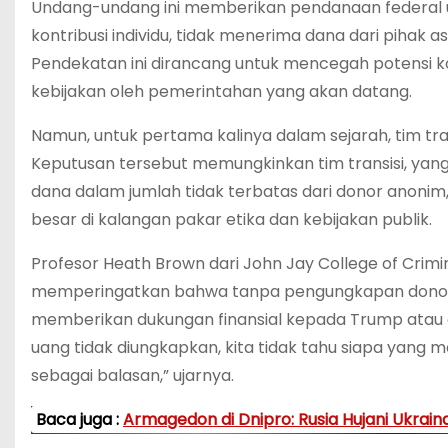
Undang-undang ini memberikan pendanaan federal u
kontribusi individu, tidak menerima dana dari pihak
Pendekatan ini dirancang untuk mencegah potensi 
kebijakan oleh pemerintahan yang akan datang.
Namun, untuk pertama kalinya dalam sejarah, tim tr
Keputusan tersebut memungkinkan tim transisi, yan
dana dalam jumlah tidak terbatas dari donor anonim
besar di kalangan pakar etika dan kebijakan publik.
Profesor Heath Brown dari John Jay College of Crimin
memperingatkan bahwa tanpa pengungkapan donor, p
memberikan dukungan finansial kepada Trump atau 
uang tidak diungkapkan, kita tidak tahu siapa yan
sebagai balasan,” ujarnya.
Baca juga :
Armagedon di Dnipro: Rusia Hujani Ukrai