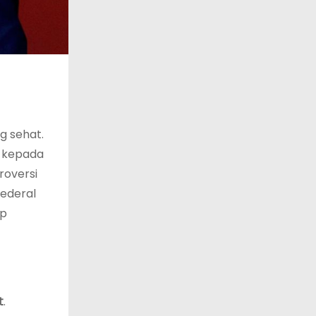
g sehat.
i kepada
roversi
ederal
ap
t
.