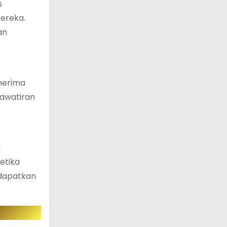
s
mereka.
an
nerima
hawatiran
g
etika
 dapatkan