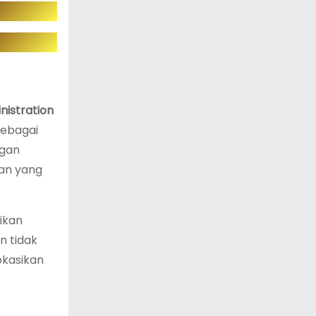
nistration
sebagai
ngan
uan yang
ikan
n tidak
okasikan