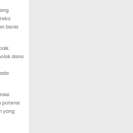
yang
ereka
n bisnis
aik.
nolak dana
pada
sisi
 potensi
n yang