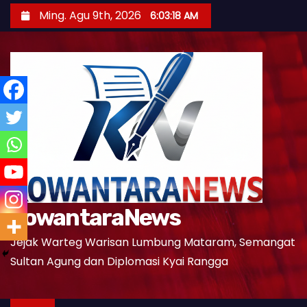
S
Ming. Agu 9th, 2026
6:03:19 AM
k
i
p
t
o
c
o
n
t
e
KowantaraNews
n
t
Jejak Warteg Warisan Lumbung Mataram, Semangat
Sultan Agung dan Diplomasi Kyai Rangga