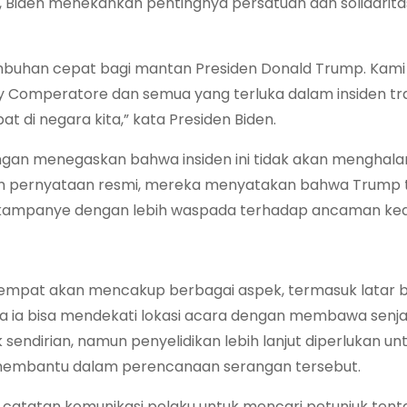
 Biden menekankan pentingnya persatuan dan solidarit
buhan cepat bagi mantan Presiden Donald Trump. Kami 
omperatore dan semua yang terluka dalam insiden tragi
 di negara kita,” kata Presiden Biden.
an menegaskan bahwa insiden ini tidak akan menghala
am pernyataan resmi, mereka menyatakan bahwa Trump 
 kampanye dengan lebih waspada terhadap ancaman ke
setempat akan mencakup berbagai aspek, termasuk latar 
na ia bisa mendekati lokasi acara dengan membawa senja
endirian, namun penyelidikan lebih lanjut diperlukan un
u membantu dalam perencanaan serangan tersebut.
an catatan komunikasi pelaku untuk mencari petunjuk ten