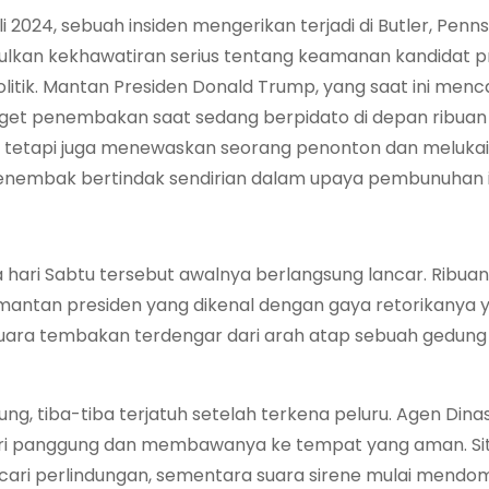
 2024, sebuah insiden mengerikan terjadi di Butler, Penns
kan kekhawatiran serius tentang keamanan kandidat p
tik. Mantan Presiden Donald Trump, yang saat ini menc
 target penembakan saat sedang berpidato di depan ribuan
mp tetapi juga menewaskan seorang penonton dan melukai
enembak bertindak sendirian dalam upaya pembunuhan i
 hari Sabtu tersebut awalnya berlangsung lancar. Ribuan
antan presiden yang dikenal dengan gaya retorikanya 
 suara tembakan terdengar dari arah atap sebuah gedung
g, tiba-tiba terjatuh setelah terkena peluru. Agen Dina
ari panggung dan membawanya ke tempat yang aman. Sit
ari perlindungan, sementara suara sirene mulai mendom