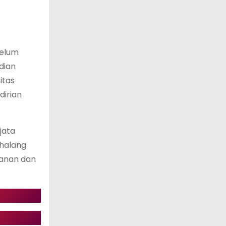
belum
dian
itas
dirian
jata
rhalang
amanan dan