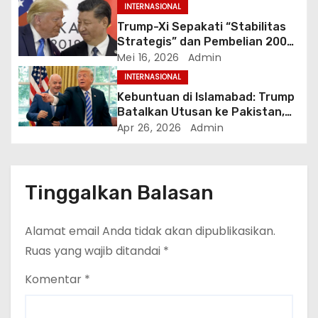
Perang
INTERNASIONAL
Trump-Xi Sepakati “Stabilitas
Strategis” dan Pembelian 200
Pesawat Boeing dalam
Mei 16, 2026
Admin
Kunjungan Bersejarah di Beijing
INTERNASIONAL
Kebuntuan di Islamabad: Trump
Batalkan Utusan ke Pakistan,
Klaim Terima Proposal Baru dari
Apr 26, 2026
Admin
Iran dalam 10 Menit
Tinggalkan Balasan
Alamat email Anda tidak akan dipublikasikan.
Ruas yang wajib ditandai
*
Komentar
*