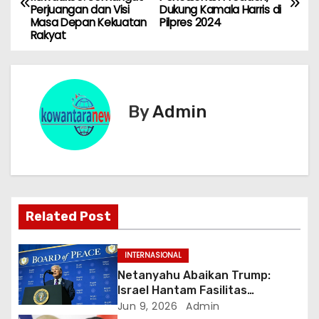
a
Perjuangan dan Visi
Dukung Kamala Harris di
Masa Depan Kekuatan
Pilpres 2024
v
Rakyat
i
g
By
Admin
a
s
i
p
Related Post
o
INTERNASIONAL
s
Netanyahu Abaikan Trump:
Israel Hantam Fasilitas
Petrokimia Iran di Hari ke-100
Jun 9, 2026
Admin