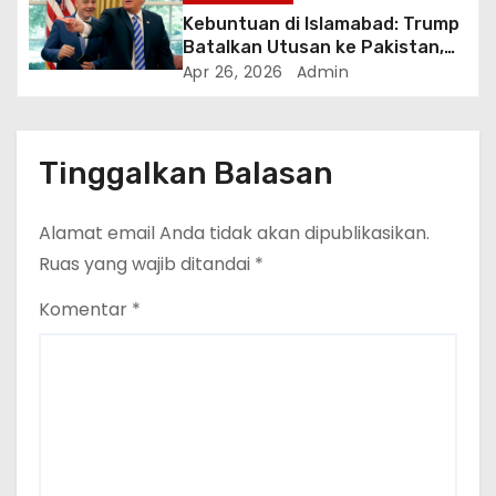
Kebuntuan di Islamabad: Trump
Batalkan Utusan ke Pakistan,
Klaim Terima Proposal Baru dari
Apr 26, 2026
Admin
Iran dalam 10 Menit
Tinggalkan Balasan
Alamat email Anda tidak akan dipublikasikan.
Ruas yang wajib ditandai
*
Komentar
*