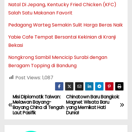
Natal Di Jepang, Kentucky Fried Chicken (KFC)
Salah Satu Makanan Favorit
Pedagang Warteg Semakin Sulit Harga Beras Naik
Yabie Cafe Tempat Bersantai Kekinian di Kranji
Bekasi
Nongkrong Sambil Mencicip Surabi dengan
Beragam Topping di Bandung
Post Views:
1,087
Misi Diplomatik Taiwan:
Chinatown Baru Bangkok:
N
Melawan Bayang-
Magnet Wisata Baru
Bayang China di Tengah
yang Memikat Hati
a
Laut Pasifik
Dunia!
v