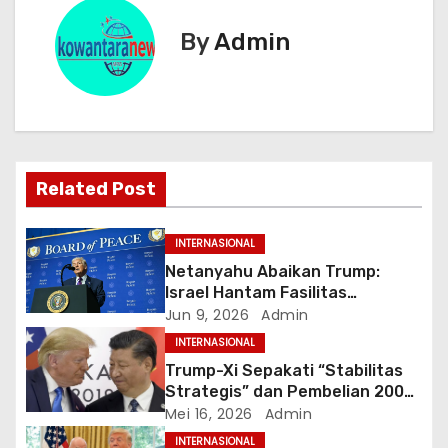
i
By
Admin
g
a
s
i
Related Post
p
INTERNASIONAL
o
Netanyahu Abaikan Trump:
Israel Hantam Fasilitas
s
Petrokimia Iran di Hari ke-100
Jun 9, 2026
Admin
Perang
INTERNASIONAL
Trump-Xi Sepakati “Stabilitas
Strategis” dan Pembelian 200
Pesawat Boeing dalam
Mei 16, 2026
Admin
Kunjungan Bersejarah di Beijing
INTERNASIONAL