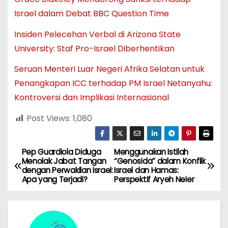
Israel dalam Debat BBC Question Time
Insiden Pelecehan Verbal di Arizona State
University: Staf Pro-Israel Diberhentikan
Seruan Menteri Luar Negeri Afrika Selatan untuk
Penangkapan ICC terhadap PM Israel Netanyahu:
Kontroversi dan Implikasi Internasional
Post Views:
1,080
Pep Guardiola Diduga
Menggunakan Istilah
N
Menolak Jabat Tangan
“Genosida” dalam Konflik
dengan Perwakilan Israel:
Israel dan Hamas:
a
Apa yang Terjadi?
Perspektif Aryeh Neier
v
i