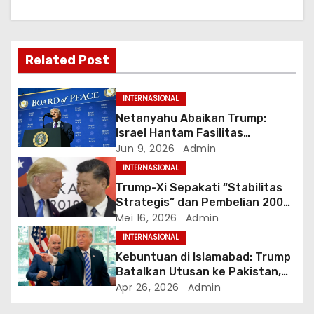
s
i
Related Post
p
o
INTERNASIONAL
Netanyahu Abaikan Trump:
s
Israel Hantam Fasilitas
Petrokimia Iran di Hari ke-100
Jun 9, 2026
Admin
Perang
INTERNASIONAL
Trump-Xi Sepakati “Stabilitas
Strategis” dan Pembelian 200
Pesawat Boeing dalam
Mei 16, 2026
Admin
Kunjungan Bersejarah di Beijing
INTERNASIONAL
Kebuntuan di Islamabad: Trump
Batalkan Utusan ke Pakistan,
Klaim Terima Proposal Baru dari
Apr 26, 2026
Admin
Iran dalam 10 Menit