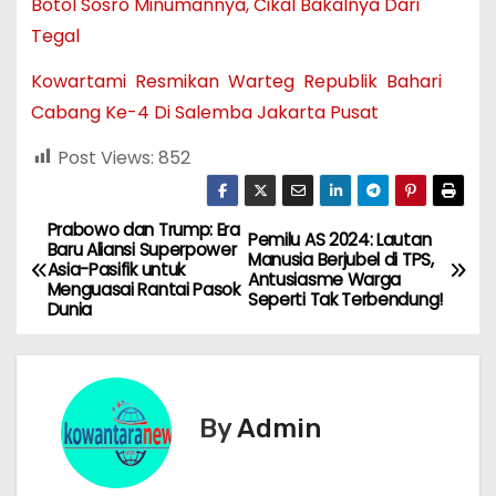
Botol Sosro Minumannya, Cikal Bakalnya Dari
Tegal
Kowartami Resmikan Warteg Republik Bahari
Cabang Ke-4 Di Salemba Jakarta Pusat
Post Views:
852
Prabowo dan Trump: Era
N
Pemilu AS 2024: Lautan
Baru Aliansi Superpower
Manusia Berjubel di TPS,
Asia-Pasifik untuk
a
Antusiasme Warga
Menguasai Rantai Pasok
Seperti Tak Terbendung!
Dunia
v
i
g
By
Admin
a