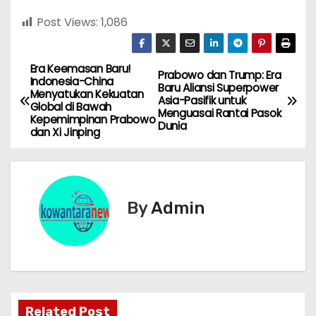
Post Views:
1,086
Era Keemasan Baru!
N
Prabowo dan Trump: Era
Indonesia-China
Baru Aliansi Superpower
Menyatukan Kekuatan
a
Asia-Pasifik untuk
Global di Bawah
Menguasai Rantai Pasok
Kepemimpinan Prabowo
Dunia
v
dan Xi Jinping
i
g
By
Admin
a
s
i
p
Related Post