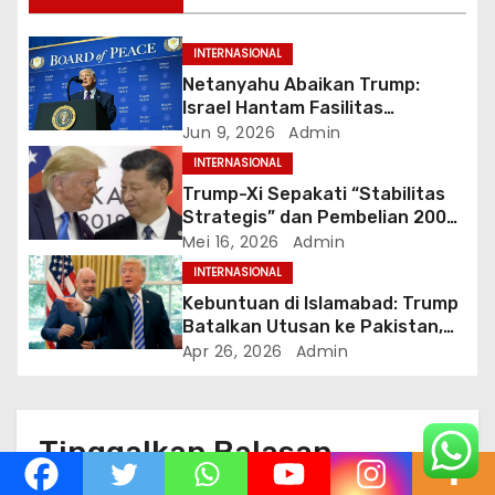
o
INTERNASIONAL
s
Netanyahu Abaikan Trump:
Israel Hantam Fasilitas
Petrokimia Iran di Hari ke-100
Jun 9, 2026
Admin
Perang
INTERNASIONAL
Trump-Xi Sepakati “Stabilitas
Strategis” dan Pembelian 200
Pesawat Boeing dalam
Mei 16, 2026
Admin
Kunjungan Bersejarah di Beijing
INTERNASIONAL
Kebuntuan di Islamabad: Trump
Batalkan Utusan ke Pakistan,
Klaim Terima Proposal Baru dari
Apr 26, 2026
Admin
Iran dalam 10 Menit
Tinggalkan Balasan