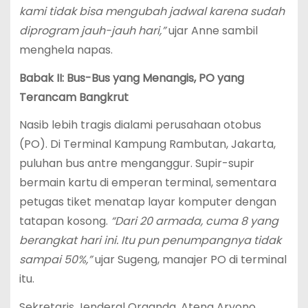
kami tidak bisa mengubah jadwal karena sudah
diprogram jauh-jauh hari,”
ujar Anne sambil
menghela napas.
Babak II: Bus-Bus yang Menangis, PO yang
Terancam Bangkrut
Nasib lebih tragis dialami perusahaan otobus
(PO). Di Terminal Kampung Rambutan, Jakarta,
puluhan bus antre menganggur. Supir-supir
bermain kartu di emperan terminal, sementara
petugas tiket menatap layar komputer dengan
tatapan kosong.
“Dari 20 armada, cuma 8 yang
berangkat hari ini. Itu pun penumpangnya tidak
sampai 50%,”
ujar Sugeng, manajer PO di terminal
itu.
Sekretaris Jenderal Organda, Ateng Aryono,