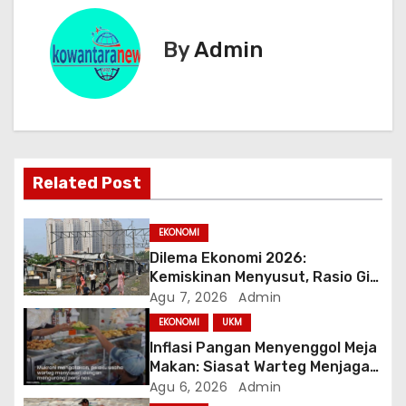
i
g
By
Admin
a
s
i
Related Post
p
o
EKONOMI
Dilema Ekonomi 2026:
s
Kemiskinan Menyusut, Rasio Gini
Mendorong Kesenjangan
Agu 7, 2026
Admin
EKONOMI
UKM
Inflasi Pangan Menyenggol Meja
Makan: Siasat Warteg Menjaga
Harga Tetap Terjangkau
Agu 6, 2026
Admin