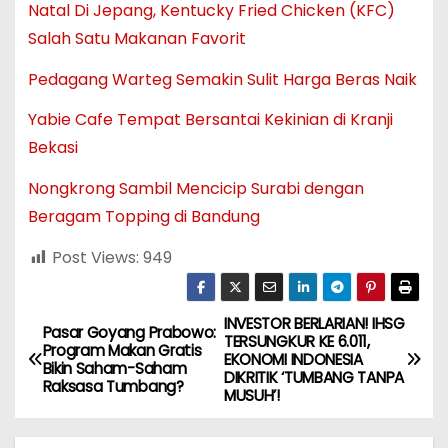
Natal Di Jepang, Kentucky Fried Chicken (KFC)
Salah Satu Makanan Favorit
Pedagang Warteg Semakin Sulit Harga Beras Naik
Yabie Cafe Tempat Bersantai Kekinian di Kranji
Bekasi
Nongkrong Sambil Mencicip Surabi dengan
Beragam Topping di Bandung
Post Views:
949
INVESTOR BERLARIAN! IHSG
N
Pasar Goyang Prabowo:
TERSUNGKUR KE 6.011,
Program Makan Gratis
EKONOMI INDONESIA
a
Bikin Saham-Saham
DIKRITIK ‘TUMBANG TANPA
Raksasa Tumbang?
MUSUH’!
v