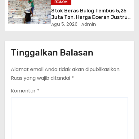
EKONOMI
Stok Beras Bulog Tembus 5,25
Juta Ton, Harga Eceran Justru
Naik 7 Bulan Berturut-Turut
Agu 5, 2026
Admin
Tinggalkan Balasan
Alamat email Anda tidak akan dipublikasikan.
Ruas yang wajib ditandai
*
Komentar
*