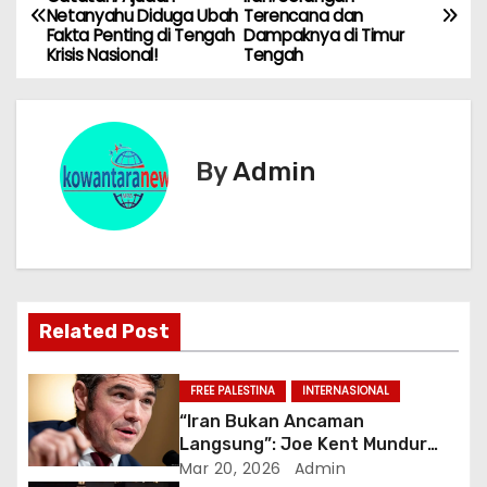
Netanyahu Diduga Ubah
Terencana dan
a
Fakta Penting di Tengah
Dampaknya di Timur
Krisis Nasional!
Tengah
v
i
g
By
Admin
a
s
i
Related Post
p
o
FREE PALESTINA
INTERNASIONAL
“Iran Bukan Ancaman
s
Langsung”: Joe Kent Mundur
dan Tuduh Trump Tertekan Lobi
Mar 20, 2026
Admin