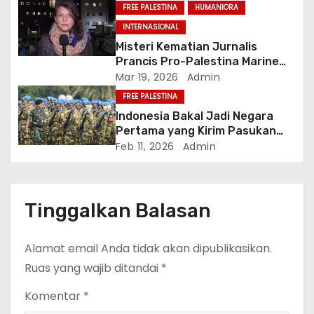
Israel
FREE PALESTINA
HUMANIORA
INTERNASIONAL
Misteri Kematian Jurnalis
Prancis Pro-Palestina Marine
Vlahovic saat Investigasi
Mar 19, 2026
Admin
Genosida Gaza
FREE PALESTINA
Indonesia Bakal Jadi Negara
Pertama yang Kirim Pasukan
Asing ke Gaza dalam Misi ISF
Feb 11, 2026
Admin
Tinggalkan Balasan
Alamat email Anda tidak akan dipublikasikan.
Ruas yang wajib ditandai
*
Komentar
*