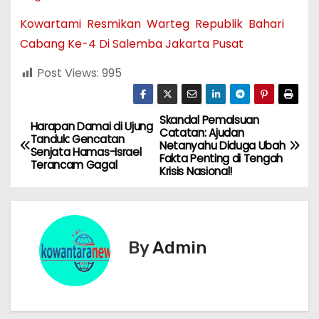
Kowartami Resmikan Warteg Republik Bahari
Cabang Ke-4 Di Salemba Jakarta Pusat
Post Views:
995
Skandal Pemalsuan
N
Harapan Damai di Ujung
Catatan: Ajudan
Tanduk: Gencatan
Netanyahu Diduga Ubah
a
Senjata Hamas-Israel
Fakta Penting di Tengah
Terancam Gagal
Krisis Nasional!
v
i
g
By
Admin
a
s