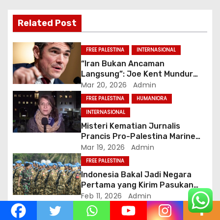
i
Related Post
p
o
FREE PALESTINA
INTERNASIONAL
“Iran Bukan Ancaman
s
Langsung”: Joe Kent Mundur
dan Tuduh Trump Tertekan Lobi
Mar 20, 2026
Admin
Israel
FREE PALESTINA
HUMANIORA
INTERNASIONAL
Misteri Kematian Jurnalis
Prancis Pro-Palestina Marine
Vlahovic saat Investigasi
Mar 19, 2026
Admin
Genosida Gaza
FREE PALESTINA
Indonesia Bakal Jadi Negara
Pertama yang Kirim Pasukan
Asing ke Gaza dalam Misi ISF
Feb 11, 2026
Admin