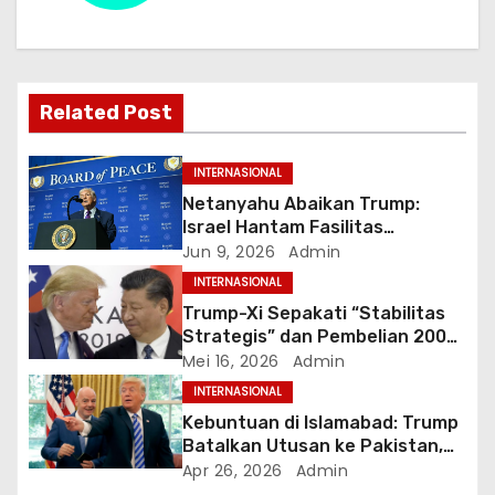
a
s
Related Post
i
p
INTERNASIONAL
Netanyahu Abaikan Trump:
o
Israel Hantam Fasilitas
Petrokimia Iran di Hari ke-100
Jun 9, 2026
Admin
s
Perang
INTERNASIONAL
Trump-Xi Sepakati “Stabilitas
Strategis” dan Pembelian 200
Pesawat Boeing dalam
Mei 16, 2026
Admin
Kunjungan Bersejarah di Beijing
INTERNASIONAL
Kebuntuan di Islamabad: Trump
Batalkan Utusan ke Pakistan,
Klaim Terima Proposal Baru dari
Apr 26, 2026
Admin
Iran dalam 10 Menit