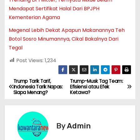
Mendapat Sertifikat Halal Dari BPJPH
Kementerian Agama
Megenal Lebih Dekat Apapun Makanannya Teh
Botol Sosro Minumannya, Cikal Bakalnya Dari
Tegal
Post Views:
1,234
Trump Tarik Tarif,
Trump-Musk Tag Team:
N
Indonesia Tarik Napas:
Efisiensi atau Efek
Siapa Menang?
Ketawa?
a
v
i
By
Admin
g