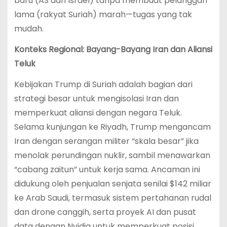
baru (AS dan Israel) tanpa membuat pelanggan
lama (rakyat Suriah) marah—tugas yang tak
mudah.
Konteks Regional: Bayang-Bayang Iran dan Aliansi
Teluk
Kebijakan Trump di Suriah adalah bagian dari
strategi besar untuk mengisolasi Iran dan
memperkuat aliansi dengan negara Teluk.
Selama kunjungan ke Riyadh, Trump mengancam
Iran dengan serangan militer “skala besar” jika
menolak perundingan nuklir, sambil menawarkan
“cabang zaitun” untuk kerja sama. Ancaman ini
didukung oleh penjualan senjata senilai $142 miliar
ke Arab Saudi, termasuk sistem pertahanan rudal
dan drone canggih, serta proyek AI dan pusat
data dengan Nvidia untuk memperkuat posisi