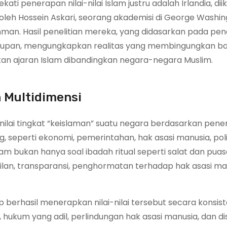
ati penerapan nilai-nilai Islam justru adalah Irlandia, diik
an oleh Hossein Askari, seorang akademisi di George Washi
hman. Hasil penelitian mereka, yang didasarkan pada pe
kehidupan, mengungkapkan realitas yang membingungkan b
kan ajaran Islam dibandingkan negara-negara Muslim.
 Multidimensi
menilai tingkat “keislaman” suatu negara berdasarkan pen
g, seperti ekonomi, pemerintahan, hak asasi manusia, poli
m bukan hanya soal ibadah ritual seperti salat dan puasa
dilan, transparansi, penghormatan terhadap hak asasi ma
 berhasil menerapkan nilai-nilai tersebut secara konsist
 hukum yang adil, perlindungan hak asasi manusia, dan dis