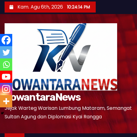
S
Kam. Agu 6th, 2026
10:24:15 PM
k
i
p
t
o
c
o
n
t
e
KowantaraNews
n
t
Jejak Warteg Warisan Lumbung Mataram, Semangat
Sultan Agung dan Diplomasi Kyai Rangga