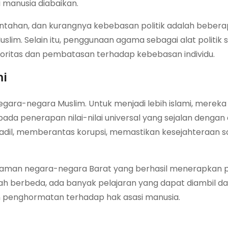
 manusia diabaikan.
intahan, dan kurangnya kebebasan politik adalah beber
im. Selain itu, penggunaan agama sebagai alat politik se
oritas dan pembatasan terhadap kebebasan individu.
mi
egara-negara Muslim. Untuk menjadi lebih islami, mereka 
pada penerapan nilai-nilai universal yang sejalan dengan
dil, memberantas korupsi, memastikan kesejahteraan so
alaman negara-negara Barat yang berhasil menerapkan p
rah berbeda, ada banyak pelajaran yang dapat diambil d
n penghormatan terhadap hak asasi manusia.