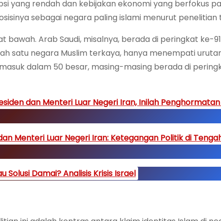
orupsi yang rendah dan kebijakan ekonomi yang berfokus p
inya sebagai negara paling islami menurut penelitian 
t bawah. Arab Saudi, misalnya, berada di peringkat ke-91
ah satu negara Muslim terkaya, hanya menempati urutan 
 masuk dalam 50 besar, masing-masing berada di pering
siden dan Menteri Luar Negeri Iran, Inilah Penghormatan
n Menteri Luar Negeri Iran: Ketegangan Politik di Tenga
Solusi Damai? Analisis Krisis Israel