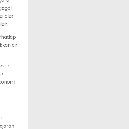
egara-
gagal
i alat
lan.
terhadap
kan ciri-
esar,
pa
ekonomi
a
 ajaran