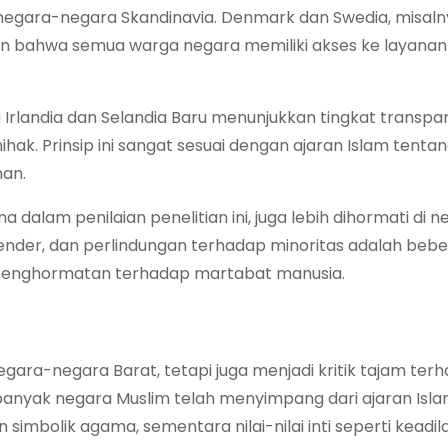
 negara-negara Skandinavia. Denmark dan Swedia, misalny
an bahwa semua warga negara memiliki akses ke layanan
rlandia dan Selandia Baru menunjukkan tingkat transpa
hak. Prinsip ini sangat sesuai dengan ajaran Islam tenta
han.
a dalam penilaian penelitian ini, juga lebih dihormati di 
ender, dan perlindungan terhadap minoritas adalah beb
g penghormatan terhadap martabat manusia.
 negara-negara Barat, tetapi juga menjadi kritik tajam ter
anyak negara Muslim telah menyimpang dari ajaran Isl
simbolik agama, sementara nilai-nilai inti seperti keadil