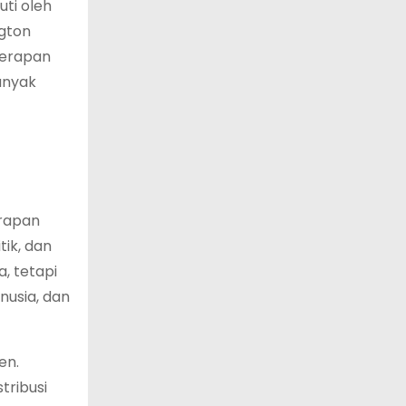
uti oleh
ngton
nerapan
anyak
erapan
tik, dan
, tetapi
nusia, dan
en.
tribusi