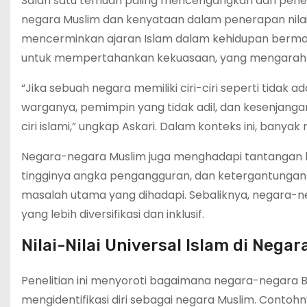
Salah satu temuan paling mencengangkan dari peneliti
negara Muslim dan kenyataan dalam penerapan nilai-
mencerminkan ajaran Islam dalam kehidupan bermasy
untuk mempertahankan kekuasaan, yang mengarah pa
“Jika sebuah negara memiliki ciri-ciri seperti tidak 
warganya, pemimpin yang tidak adil, dan kesenjangan
ciri islami,” ungkap Askari. Dalam konteks ini, banya
Negara-negara Muslim juga menghadapi tantangan b
tingginya angka pengangguran, dan ketergantungan
masalah utama yang dihadapi. Sebaliknya, negara-neg
yang lebih diversifikasi dan inklusif.
Nilai-Nilai Universal Islam di Negar
Penelitian ini menyoroti bagaimana negara-negara Ba
mengidentifikasi diri sebagai negara Muslim. Contohn