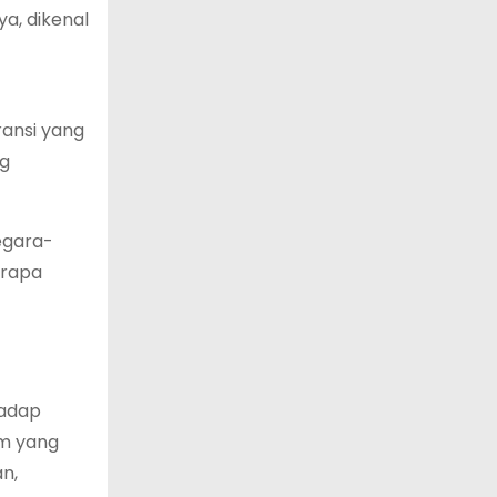
a, dikenal
ransi yang
ng
negara-
erapa
hadap
am yang
an,