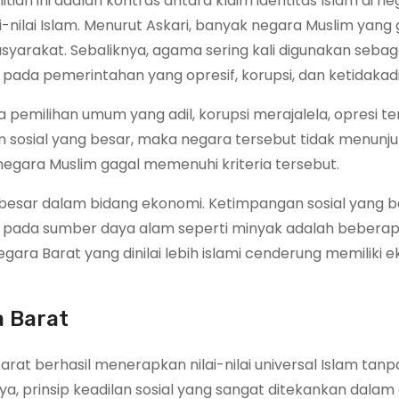
an ini adalah kontras antara klaim identitas Islam di n
nilai Islam. Menurut Askari, banyak negara Muslim yang 
arakat. Sebaliknya, agama sering kali digunakan sebaga
da pemerintahan yang opresif, korupsi, dan ketidakadi
ada pemilihan umum yang adil, korupsi merajalela, opresi 
 sosial yang besar, maka negara tersebut tidak menunjuk
k negara Muslim gagal memenuhi kriteria tersebut.
esar dalam bidang ekonomi. Ketimpangan sosial yang b
 pada sumber daya alam seperti minyak adalah bebera
ara Barat yang dinilai lebih islami cenderung memiliki 
a Barat
rat berhasil menerapkan nilai-nilai universal Islam tanp
ya, prinsip keadilan sosial yang sangat ditekankan dalam