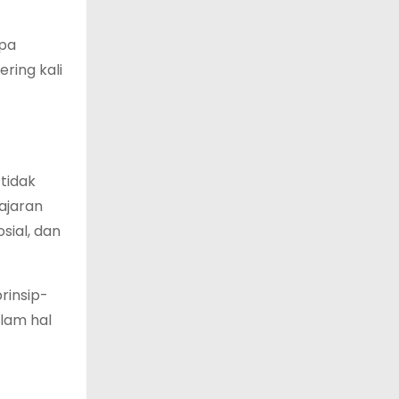
apa
ring kali
tidak
 ajaran
sial, dan
rinsip-
alam hal