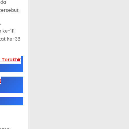
ada
tersebut.
,
ke-111.
kat ke-38
 Terakhir
h